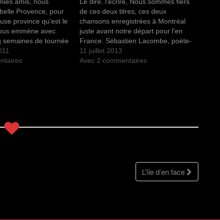
mis, nous
Le dire, l'écrire, Nous sommes fiers
 belle Provence, pour
de ces deux titres, ces deux
euse province qu'est le
chansons enregistrées à Montréal
ous emmène avec
juste avant notre départ pour l'en
q semaines de tournée
France. Sébastien Lacombe, poète-
aire swinguer la vie
011
chanteur et homme de saveurs
11 juillet 2013
rands froids qui
ntaires
(www.sebastienlacombe.com) nous
Avec 2 commentaires
du Cœur, du…
a réalisé là un merveilleux climat, les
sons, les actes de foi sont simples,
mille nénuphars vers toi…
L’île d’en face