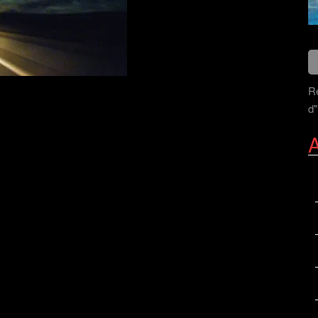
Re
d"
A