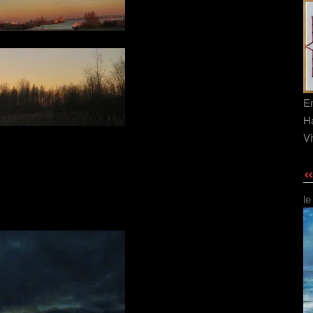
En
Ha
Vi
«
le