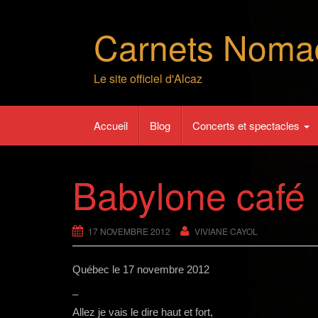
Skip
to
Carnets Noma
content
Le site officiel d'Alcaz
Accueil
Blog
Concerts et spectacles
Babylone café
17 NOVEMBRE 2012
VIVIANE CAYOL
Québec
le 17 novembre 2012
–
Allez je vais le dire haut et fort,