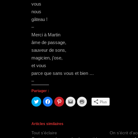
vous
nous
gâteau !
–
Merci à Martin
âme de passage,
sauveur de sons,
magicien, j’ose,
et vous
parce que sans vous et bien …
–
Partager :
C
C
C
C
C
Plus
l
l
l
l
l
i
i
i
i
i
q
q
q
q
q
u
u
u
u
u
e
e
e
e
e
z
z
z
r
r
Articles similaires
p
p
p
p
p
o
o
o
o
o
Tout s’éclaire
On s’écrit d’a
u
u
u
u
u
r
r
r
r
r