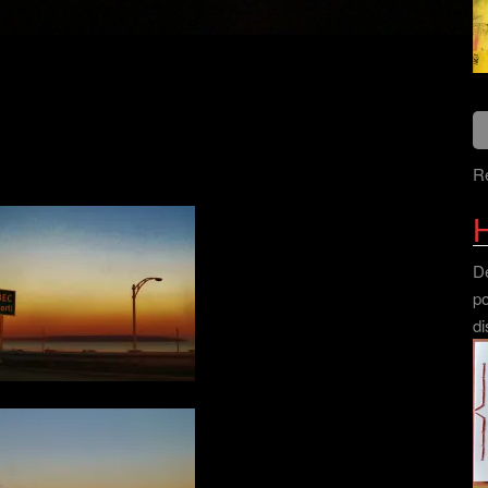
Re
H
Dé
po
di