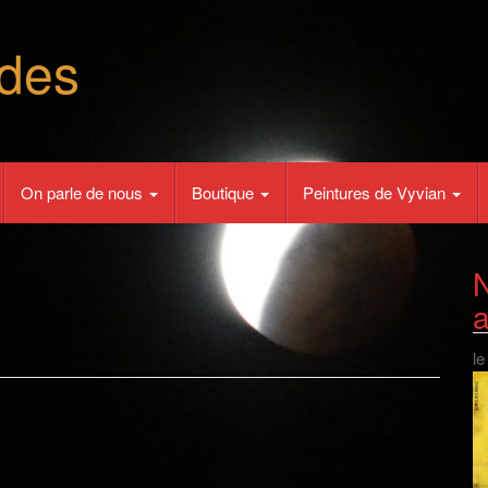
des
On parle de nous
Boutique
Peintures de Vyvian
N
le