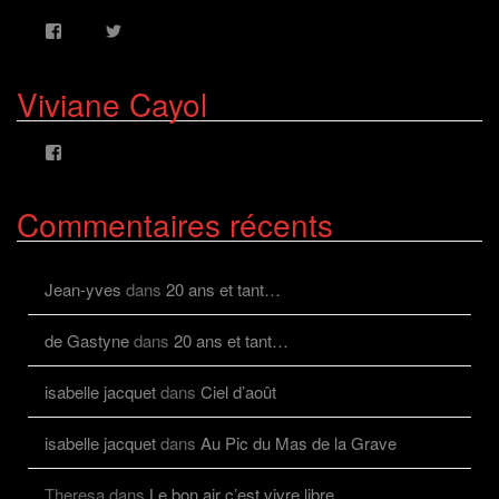
Voir
Voir
le
le
profil
profil
de
de
Viviane Cayol
AlcazFR
alcazfr
sur
sur
Facebook
Twitter
Voir
le
profil
de
Commentaires récents
viviane.cayolalcaz
sur
Facebook
Jean-yves
dans
20 ans et tant…
de Gastyne
dans
20 ans et tant…
isabelle jacquet
dans
Ciel d’août
isabelle jacquet
dans
Au Pic du Mas de la Grave
Theresa
dans
Le bon air c’est vivre libre