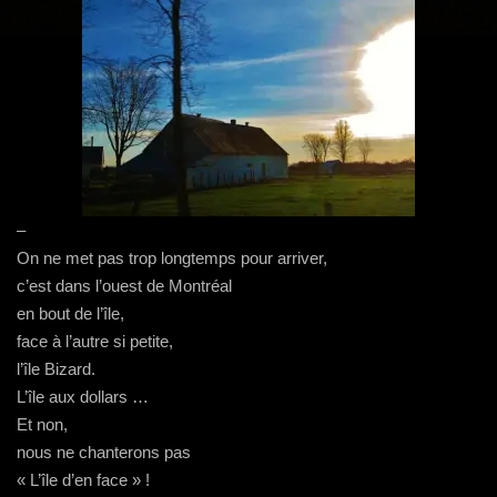
g
a
t
i
o
n
–
On ne met pas trop longtemps pour arriver,
c’est dans l’ouest de Montréal
en bout de l’île,
face à l’autre si petite,
l’île Bizard.
L’île aux dollars …
Et non,
nous ne chanterons pas
« L’île d’en face » !