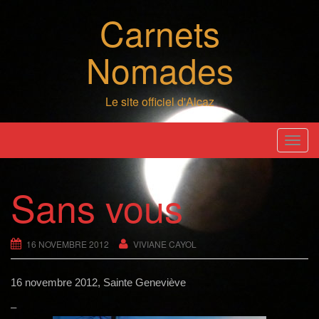
Skip
Carnets
to
content
Nomades
Le site officiel d'Alcaz
T
o
g
Sans vous
g
l
e
16 NOVEMBRE 2012
VIVIANE CAYOL
n
a
16 novembre 2012, Sainte Geneviève
v
i
–