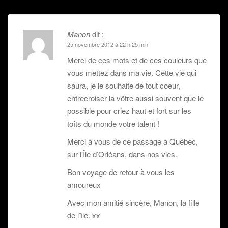
articles
ê
t
r
e
)
Manon
dit :
25 novembre 2012 à 22 h 25 min
Merci de ces mots et de ces couleurs que
vous mettez dans ma vie. Cette vie qui
saura, je le souhaite de tout coeur,
entrecroiser la vôtre aussi souvent que le
possible pour criez haut et fort sur les
toîts du monde votre talent !
Merci à vous de ce passage à Québec,
sur l’Île d’Orléans, dans nos vies.
Bon voyage de retour à vous les
amoureux
Avec mon amitié sincère, Manon, la fille
de l’île. xx