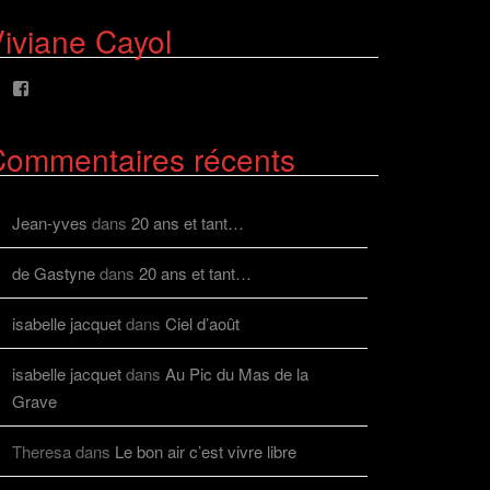
profil
profil
de
de
iviane Cayol
AlcazFR
alcazfr
sur
sur
Facebook
Twitter
Voir
le
profil
de
Commentaires récents
viviane.cayolalcaz
sur
Facebook
Jean-yves
dans
20 ans et tant…
de Gastyne
dans
20 ans et tant…
isabelle jacquet
dans
Ciel d’août
isabelle jacquet
dans
Au Pic du Mas de la
Grave
Theresa
dans
Le bon air c’est vivre libre