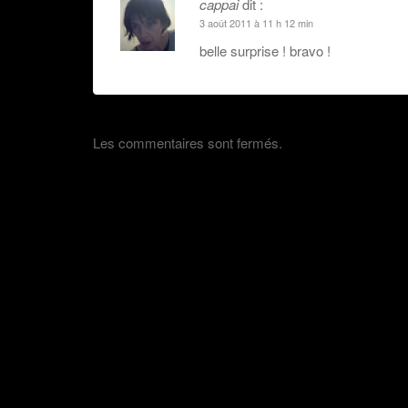
cappai
dit :
3 août 2011 à 11 h 12 min
belle surprise ! bravo !
Les commentaires sont fermés.