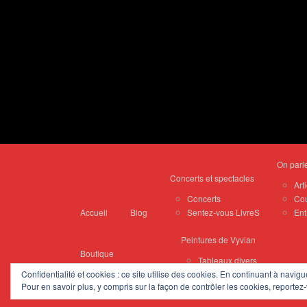
On parl
Concerts et spectacles
Art
Concerts
Cou
Accueil
Blog
Sentez-vous LivreS
Ent
Peintures de Vyvian
Boutique
Tableaux divers
Album(s)
Zelliges
Confidentialité et cookies : ce site utilise des cookies. En continuant à navigu
Pour en savoir plus, y compris sur la façon de contrôler les cookies, reportez-
Haïku(s) d’peinture
Portraits
Contact