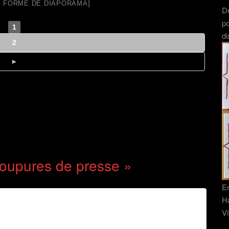
 FORME DE DIAPORAMA]
Dé
po
1
di
2
►
oupures de presse
»
En
Ha
Vi