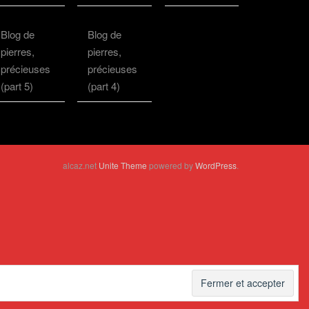
Blog de
Blog de
pierres,
pierres,
précieuses
précieuses
(part 5)
(part 4)
alcaz.net
Unite Theme
powered by
WordPress
.