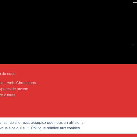
e de nous
icles web, Chroniques…
pures de presse
re 2 tours
er sur ce site, vous acceptez que nous en utilisions.
vous à ce qui suit :
Politique relative aux cookies