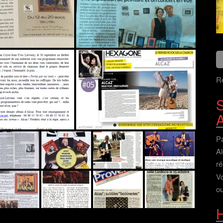
Re
S
Pa
Al
ré
V
ou
H