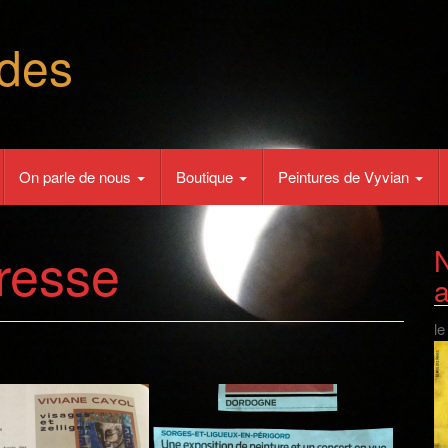
des
On parle de nous
Boutique
Peintures de Vyvian
resse
N
le