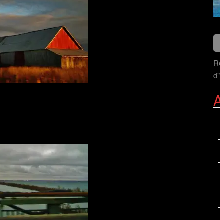
Re
d"
A