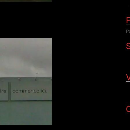
P
Pa
S
V