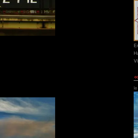
En
Ha
Vi
«
le