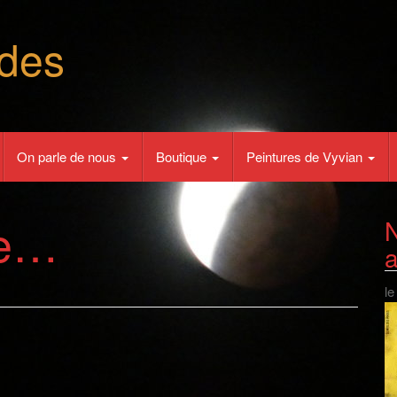
des
On parle de nous
Boutique
Peintures de Vyvian
re…
N
le