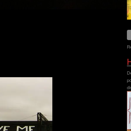
Re
H
Dé
po
di