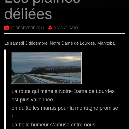
g
déliées
a
t
i
10 DÉCEMBRE 2011
VIVIANE CAYOL
o
n
Le samedi 3 décembre, Notre Dame de Lourdes, Manitoba.
La route qui mène à Notre-Dame de Lourdes
est plus vallonnée,
on quitte les marais pour la montagne promise
!
La belle humeur s’amuse entre nous,