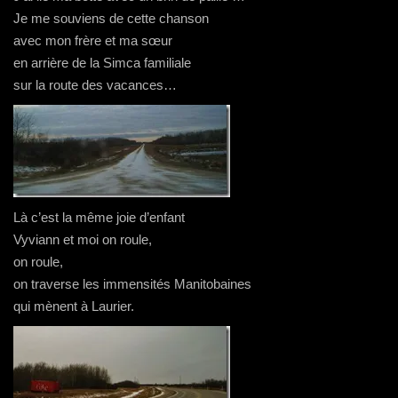
n
e
f
n
ê
n
e
o
Je me souviens de cette chanson
t
ê
n
u
r
t
ê
v
avec mon frère et ma sœur
e
r
t
e
)
e
r
l
en arrière de la Simca familiale
)
e
l
)
e
sur la route des vacances…
f
e
n
ê
t
r
e
)
Là c’est la même joie d’enfant
Vyviann et moi on roule,
on roule,
on traverse les immensités Manitobaines
qui mènent à Laurier.