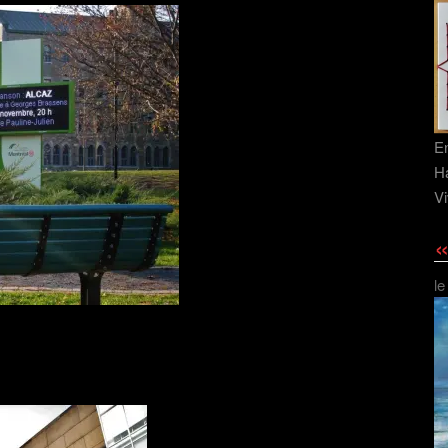
En
Ha
Vi
«
le