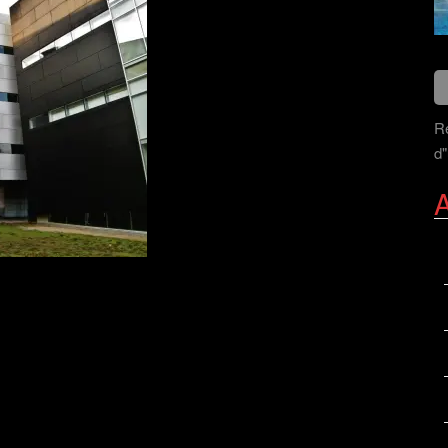
Re
d"
A