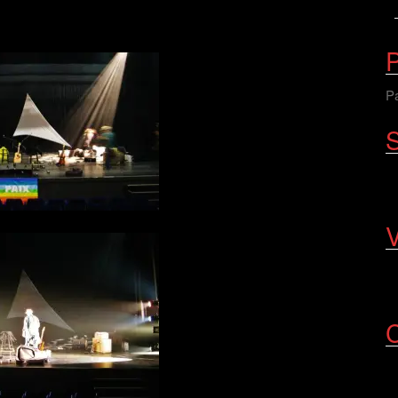
P
Pa
S
V