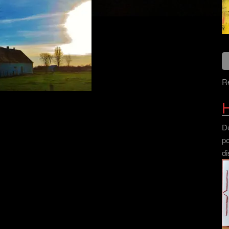
Re
H
Dé
po
di