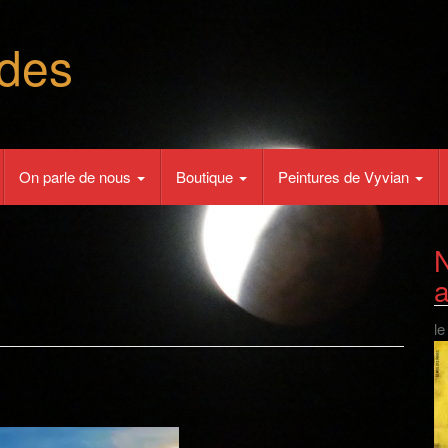
des
On parle de nous
Boutique
Peintures de Vyvian
N
le