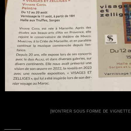
g
a
t
i
o
n
[MONTRER SOUS FORME DE VIGNETTE