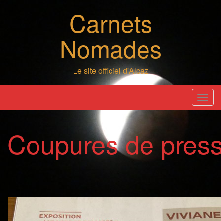
Skip
Carnets
to
content
Nomades
Le site officiel d'Alcaz
T
o
g
Coupures de pres
g
l
e
n
a
v
i