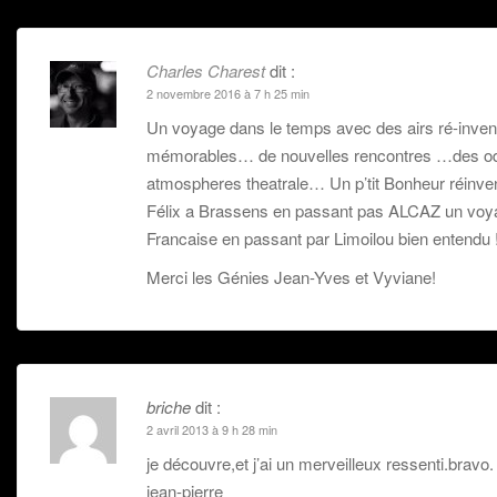
e
r
v
u
u
d
e
r
n
v
a
d
e
a
e
n
a
d
m
l
s
n
a
i
l
Charles Charest
dit :
u
s
n
(
e
n
u
s
o
f
2 novembre 2016 à 7 h 25 min
e
n
u
u
e
n
e
n
v
n
Un voyage dans le temps avec des airs ré-inve
o
n
e
r
ê
u
o
n
e
t
mémorables… de nouvelles rencontres …des 
v
u
o
d
r
e
v
u
a
e
l
e
v
n
)
atmospheres theatrale… Un p’tit Bonheur réinven
l
l
e
s
e
l
l
u
Félix a Brassens en passant pas ALCAZ un vo
f
e
l
n
e
f
e
e
Francaise en passant par Limoilou bien entendu 
n
e
f
n
ê
n
e
o
t
ê
n
u
Merci les Génies Jean-Yves et Vyviane!
r
t
ê
v
e
r
t
e
)
e
r
l
)
e
l
)
e
f
e
n
ê
briche
dit :
t
r
2 avril 2013 à 9 h 28 min
e
)
je découvre,et j’ai un merveilleux ressenti.bravo.
jean-pierre