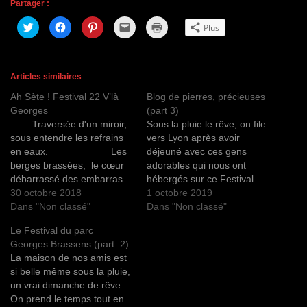
Partager :
C
C
C
C
C
Plus
l
l
l
l
l
i
i
i
i
i
q
q
q
q
q
u
u
u
u
u
e
e
e
e
e
z
z
z
r
r
Articles similaires
p
p
p
p
p
o
o
o
o
o
Ah Sète ! Festival 22 V’là
Blog de pierres, précieuses
u
u
u
u
u
r
r
r
r
r
Georges
(part 3)
p
p
p
e
i
a
a
a
n
m
Traversée d'un miroir,
Sous la pluie le rêve, on file
r
r
r
v
p
sous entendre les refrains
vers Lyon après avoir
t
t
t
o
r
a
a
a
y
i
en eaux. Les
déjeuné avec ces gens
g
g
g
e
m
e
e
e
r
e
berges brassées, le cœur
adorables qui nous ont
r
r
r
u
r
débarrassé des embarras
hébergés sur ce Festival
s
s
s
n
(
u
u
u
l
o
petite Venise que
30 octobre 2018
"22 v’là Georges". Un
1 octobre 2019
r
r
r
i
u
T
F
P
e
v
veux-tu. Georges
Dans "Non classé"
couple à l’écoute et d’un bel
Dans "Non classé"
w
a
i
n
r
Hostel & Café le
accueil vraiment. Ils se sont
i
c
n
p
e
Le Festival du parc
t
e
t
a
d
magnifique, la fête au
installés depuis peu à Sète
t
b
e
r
a
Georges Brassens (part. 2)
e
o
r
e
n
village…
et s’investissent pour cette
r
o
e
-
s
La maison de nos amis est
Culture de la…
(
k
s
m
u
si belle même sous la pluie,
o
(
t
a
n
u
o
(
i
e
un vrai dimanche de rêve.
v
u
o
l
n
r
v
u
à
o
On prend le temps tout en
e
r
v
u
u