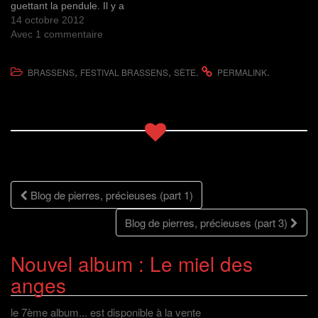
guettant la pendule. Il y a
d
e
r
n
v
a
d
e
a
e
qu'on retourne au festival
14 octobre 2012
n
a
d
m
l
s
n
a
i
l
on pourrait croire à la
Avec 1 commentaire
u
s
n
(
e
même pluie aussi... On
n
u
s
o
f
e
n
u
u
e
lâche l'idée du périphérique
n
e
n
v
n
,
,
.
.
BRASSENS
FESTIVAL BRASSENS
SÈTE
PERMALINK
o
n
e
r
ê
et on passe par…
u
o
n
e
t
v
u
o
d
r
e
v
u
a
e
l
e
v
n
)
l
l
e
s
e
l
l
u
f
e
l
n
e
f
e
e
n
e
f
n
ê
n
e
o
t
ê
n
u
r
t
ê
v
Navigation
e
r
t
e
Blog de pierres, précieuses (part 1)
)
e
r
l
)
e
l
)
e
des
f
Blog de pierres, précieuses (part 3)
e
n
ê
t
articles
Nouvel album : Le miel des
r
e
anges
)
le 7ème album... est disponible à la vente