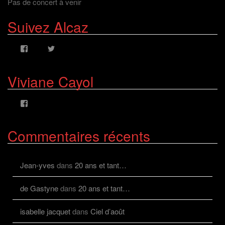
Pas de concert à venir
Suivez Alcaz
Voir
Voir
le
le
profil
profil
de
de
Viviane Cayol
AlcazFR
alcazfr
sur
sur
Facebook
Twitter
Voir
le
profil
de
Commentaires récents
viviane.cayolalcaz
sur
Facebook
Jean-yves
dans
20 ans et tant…
de Gastyne
dans
20 ans et tant…
isabelle jacquet
dans
Ciel d’août