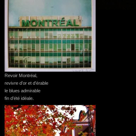
g
a
t
i
o
n
Revoir Montréal,
revivre d’or et d’érable
le blues admirable
fin d’été idéale.