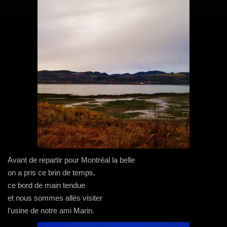
g
a
t
i
o
n
Avant de repartir pour Montréal la belle
on a pris ce brin de temps,
ce bord de main tendue
et nous sommes allés visiter
l’usine de notre ami Marin.