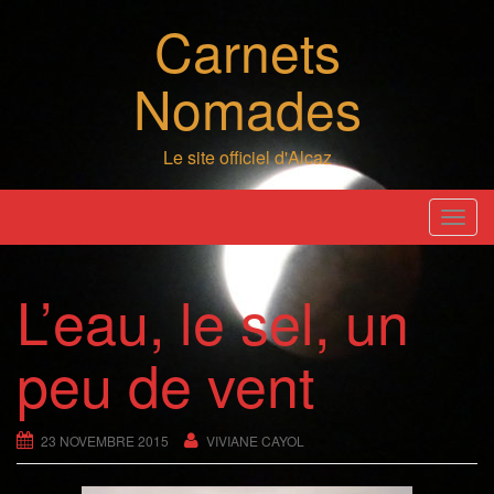
Skip
Carnets
to
content
Nomades
Le site officiel d'Alcaz
T
o
g
L’eau, le sel, un
g
l
peu de vent
e
n
a
23 NOVEMBRE 2015
VIVIANE CAYOL
v
i