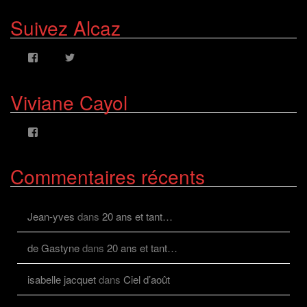
Suivez Alcaz
Voir
Voir
le
le
profil
profil
de
de
Viviane Cayol
AlcazFR
alcazfr
sur
sur
Facebook
Twitter
Voir
le
profil
de
Commentaires récents
viviane.cayolalcaz
sur
Facebook
Jean-yves
dans
20 ans et tant…
de Gastyne
dans
20 ans et tant…
isabelle jacquet
dans
Ciel d’août