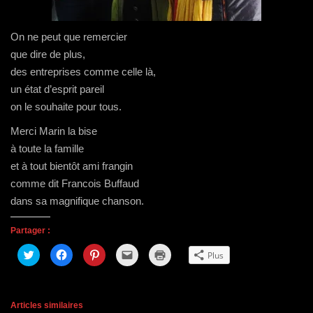
On ne peut que remercier
que dire de plus,
des entreprises comme celle là,
un état d’esprit pareil
on le souhaite pour tous.
Merci Marin la bise
à toute la famille
et à tout bientôt ami frangin
comme dit Francois Buffaud
dans sa magnifique chanson.
Partager :
C
C
C
C
C
Plus
l
l
l
l
l
i
i
i
i
i
q
q
q
q
q
u
u
u
u
u
e
e
e
e
e
z
z
z
r
r
Articles similaires
p
p
p
p
p