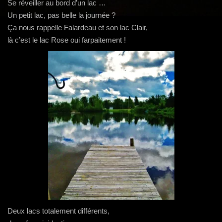
g
Se réveiller au bord d’un lac …
a
Un petit lac, pas belle la journée ?
t
Ça nous rappelle Falardeau et son lac Clair,
i
là c’est le lac Rose oui farpaitement !
o
n
Deux lacs totalement différents,