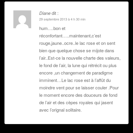
r
e
)
Diane
dit :
29 septembre 2013 à 4 h 30 min
hum….bon et
réconfortant…..maintenant,c’est
rouge,jaune..ocre..le lac rose et on sent
bien que quelque chose se mijote dans
l’air..Est-ce la nouvelle charte des valeurs,
le fond de l’air, la lune qui rétrécit ou plus
encore ,un changement de paradigme
imminent…Le lac rose est à l’affût du
moindre vent pour se laisser couler .Pour
le moment encore des douceurs de fond
de l’air et des cèpes royales qui jasent
avec l’orignal solitaire.