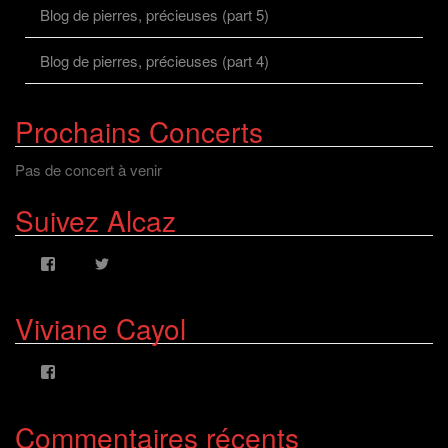
Blog de pierres, précieuses (part 5)
Blog de pierres, précieuses (part 4)
Prochains Concerts
Pas de concert à venir
Suivez Alcaz
Voir
Voir
le
le
profil
profil
de
de
Viviane Cayol
AlcazFR
alcazfr
sur
sur
Facebook
Twitter
Voir
le
profil
de
Commentaires récents
viviane.cayolalcaz