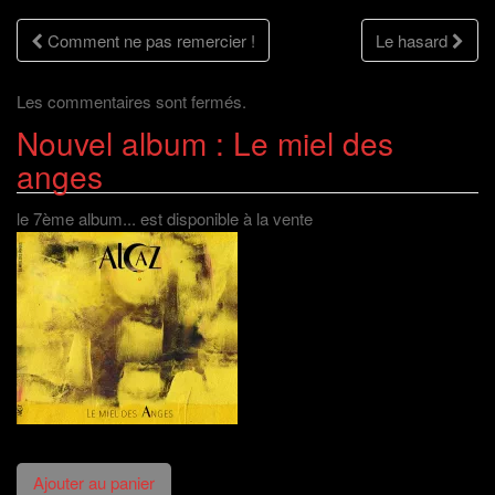
e
f
e
e
n
e
f
n
Navigation
ê
n
e
o
Comment ne pas remercier !
Le hasard
t
ê
n
u
r
t
ê
v
e
r
t
e
des
)
e
r
l
)
e
l
Les commentaires sont fermés.
)
e
f
Nouvel album : Le miel des
articles
e
n
ê
anges
t
r
e
)
le 7ème album... est disponible à la vente