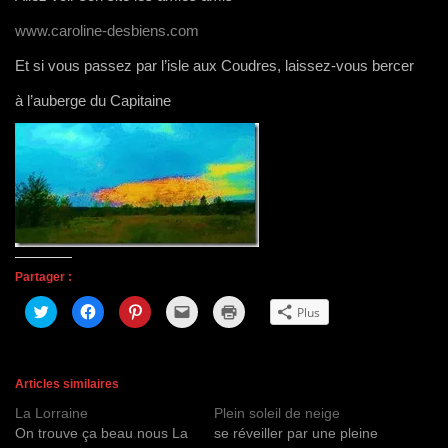
www.caroline-desbiens.com
Et si vous passez par l’isle aux Coudres, laissez-vous bercer
à l’auberge du Capitaine
Partager :
C
C
C
C
C
Plus
l
l
l
l
l
i
i
i
i
i
q
q
q
q
q
u
u
u
u
u
e
e
e
e
e
z
z
z
r
r
Articles similaires
p
p
p
p
p
o
o
o
o
o
La Lorraine
Plein soleil de neige
u
u
u
u
u
r
r
r
r
r
On trouve ça beau nous La
se réveiller par une pleine
p
p
p
e
i