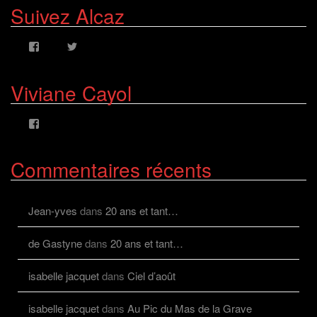
Suivez Alcaz
Voir
Voir
le
le
profil
profil
de
de
Viviane Cayol
AlcazFR
alcazfr
sur
sur
Facebook
Twitter
Voir
le
profil
de
Commentaires récents
viviane.cayolalcaz
sur
Facebook
Jean-yves
dans
20 ans et tant…
de Gastyne
dans
20 ans et tant…
isabelle jacquet
dans
Ciel d’août
isabelle jacquet
dans
Au Pic du Mas de la Grave