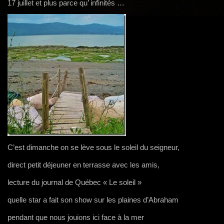
g
17 juillet et plus parce qu’ infinités …
a
t
i
o
n
C’est dimanche on se lève sous le soleil du seigneur,
direct petit déjeuner en terrasse avec les amis,
lecture du journal de Québec « Le soleil »
quelle star a fait son show sur les plaines d’Abraham
pendant que nous jouions ici face à la mer