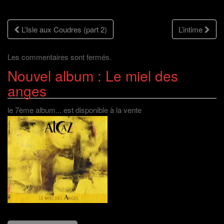
e
l
l
u
f
e
l
n
e
f
e
e
n
e
f
n
Navigation
ê
n
e
o
L’Isle aux Coudres (part 2)
L’intime
t
ê
n
u
r
t
ê
v
e
r
t
e
des
)
e
r
l
)
e
l
Les commentaires sont fermés.
)
e
f
Nouvel album : Le miel des
articles
e
n
ê
anges
t
r
e
)
le 7ème album... est disponible à la vente