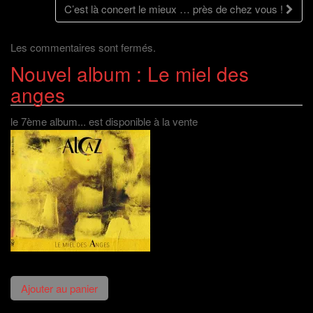
des
C’est là concert le mieux … près de chez vous !
)
e
r
l
)
e
l
)
e
f
articles
e
Les commentaires sont fermés.
n
ê
Nouvel album : Le miel des
t
r
e
anges
)
le 7ème album... est disponible à la vente