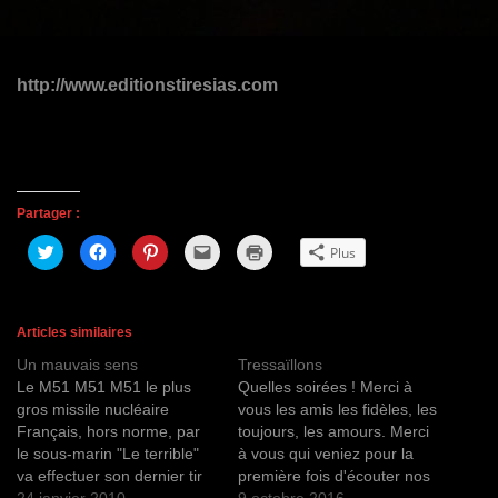
g
a
t
http://www.editionstiresias.com
i
o
n
Partager :
C
C
C
C
C
Plus
l
l
l
l
l
i
i
i
i
i
q
q
q
q
q
u
u
u
u
u
e
e
e
e
e
z
z
z
r
r
Articles similaires
p
p
p
p
p
o
o
o
o
o
Un mauvais sens
Tressaïllons
u
u
u
u
u
r
r
r
r
r
Le M51 M51 M51 le plus
Quelles soirées ! Merci à
p
p
p
e
i
a
a
a
n
m
gros missile nucléaire
vous les amis les fidèles, les
r
r
r
v
p
Français, hors norme, par
toujours, les amours. Merci
t
t
t
o
r
a
a
a
y
i
le sous-marin "Le terrible"
à vous qui veniez pour la
g
g
g
e
m
e
e
e
r
e
va effectuer son dernier tir
première fois d'écouter nos
r
r
r
u
r