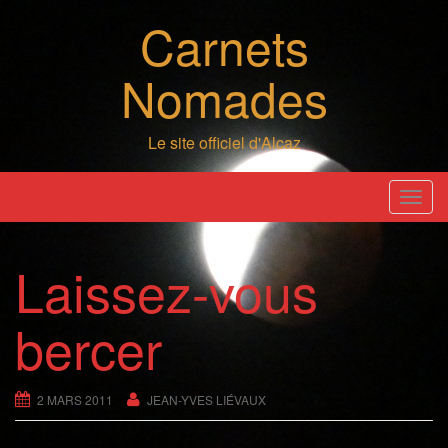
Skip
Carnets
to
content
Nomades
Le site officiel d'Alcaz
T
o
g
Laissez-vous
g
l
bercer
e
n
a
2 MARS 2011
JEAN-YVES LIÉVAUX
v
i