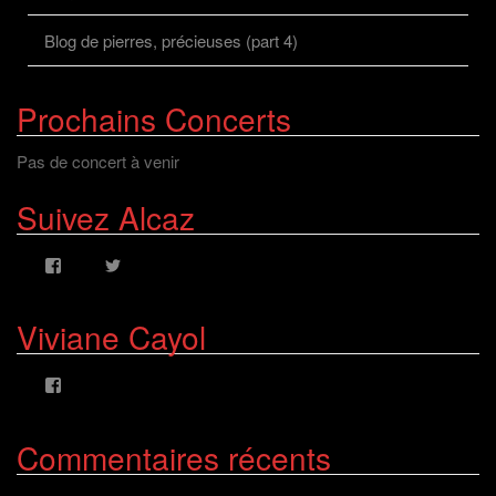
Blog de pierres, précieuses (part 4)
Prochains Concerts
Pas de concert à venir
Suivez Alcaz
Voir
Voir
le
le
profil
profil
de
de
Viviane Cayol
AlcazFR
alcazfr
sur
sur
Facebook
Twitter
Voir
le
profil
de
Commentaires récents
viviane.cayolalcaz
sur
Facebook