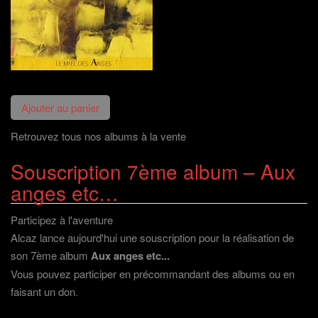
f
e
l
n
e
f
e
e
n
e
f
n
ê
n
e
o
t
ê
n
u
r
t
ê
v
e
r
t
e
)
e
r
l
)
e
l
)
e
f
e
n
ê
t
r
Retrouvez tous nos albums à la vente
e
)
Souscription 7ème album – Aux
anges etc…
Participez à l'aventure
Alcaz lance aujourd'hui une souscription pour la réalisation de
son 7ème album
Aux anges etc...
Vous pouvez participer en précommandant des albums ou en
faisant un don
.