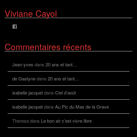
profil
profil
de
de
Viviane Cayol
AlcazFR
alcazfr
sur
sur
Facebook
Twitter
Voir
le
profil
de
Commentaires récents
viviane.cayolalcaz
sur
Facebook
Jean-yves
dans
20 ans et tant…
de Gastyne
dans
20 ans et tant…
isabelle jacquet
dans
Ciel d’août
isabelle jacquet
dans
Au Pic du Mas de la Grave
Theresa
dans
Le bon air c’est vivre libre