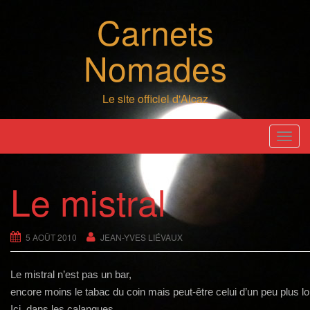
Skip
Carnets
to
content
Nomades
Le site officiel d'Alcaz
T
o
g
Le mistral
g
l
e
5 AOÛT 2010
JEAN-YVES LIÉVAUX
n
a
Le mistral n’est pas un bar,
v
encore moins le tabac du coin mais peut-être celui d’un peu plus l
i
Ici, dans les calanques,