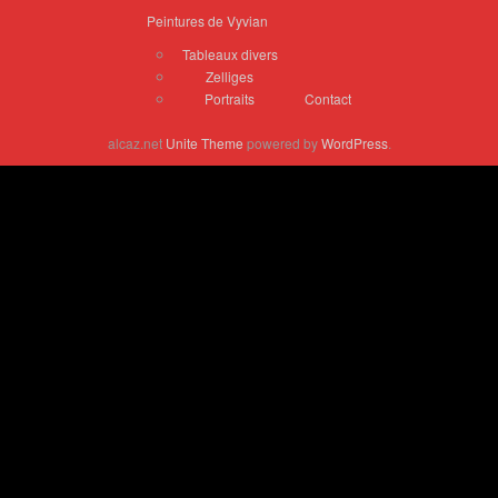
Peintures de Vyvian
Tableaux divers
Zelliges
Portraits
Contact
alcaz.net
Unite Theme
powered by
WordPress
.