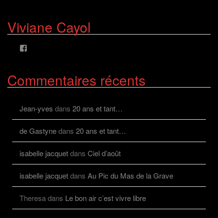
le
le
profil
profil
de
de
Viviane Cayol
AlcazFR
alcazfr
sur
sur
Facebook
Twitter
Voir
le
profil
de
Commentaires récents
viviane.cayolalcaz
sur
Facebook
Jean-yves
dans
20 ans et tant…
de Gastyne
dans
20 ans et tant…
isabelle jacquet
dans
Ciel d’août
isabelle jacquet
dans
Au Pic du Mas de la Grave
Theresa
dans
Le bon air c’est vivre libre