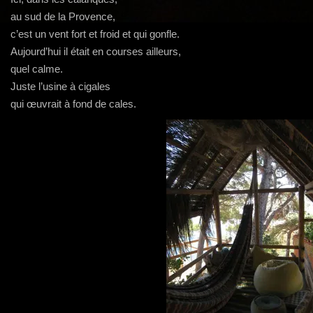
g
au sud de la Provence,
a
c’est un vent fort et froid et qui gonfle.
t
Aujourd’hui il était en courses ailleurs,
i
quel calme.
o
Juste l’usine à cigales
n
qui œuvrait à fond de cales.