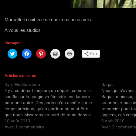
Marseille la nuit vue de chez nos bons amis.
A vous les studios
Partager :
C
C
C
C
C
Plus
l
l
l
l
l
i
i
i
i
i
q
q
q
q
q
u
u
u
u
u
e
e
e
e
e
z
z
z
r
r
Articles similaires
p
p
p
p
p
o
o
o
o
o
Bye, Méditerranée
Barjac
u
u
u
u
u
r
r
r
r
r
Il y a ce départ toujours un départ, comme le
Nous qui n'avons p
p
p
p
e
i
a
a
a
n
m
souffle sur la bougie va éteindre une lumière
Barjac, mais qui,
r
r
r
v
p
pour une autre. Des parts qu'on achète sur le
au premier balcon
t
t
t
o
r
a
a
a
y
i
temps précieux, qu'on gardera ou peut-être
remercier pour to
g
g
g
e
m
e
e
e
r
e
que nous laisserons en bord de route dans le
papiers, ces critiq
r
r
r
u
r
"sans connaissance", le non-savoir d' instants
10 août 2010
réseaux. Yes ! Ma
6 août 2010
s
s
s
n
(
u
u
u
l
o
plus que…
Avec 1 commentaire
aussi, sometimes
Avec 2 commenta
r
r
r
i
u
T
F
P
e
v