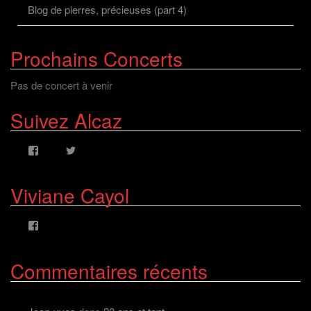
Blog de pierres, précieuses (part 4)
Prochains Concerts
Pas de concert à venir
Suivez Alcaz
Voir
Voir
le
le
profil
profil
de
de
Viviane Cayol
AlcazFR
alcazfr
sur
sur
Facebook
Twitter
Voir
le
profil
de
Commentaires récents
viviane.cayolalcaz
sur
Facebook