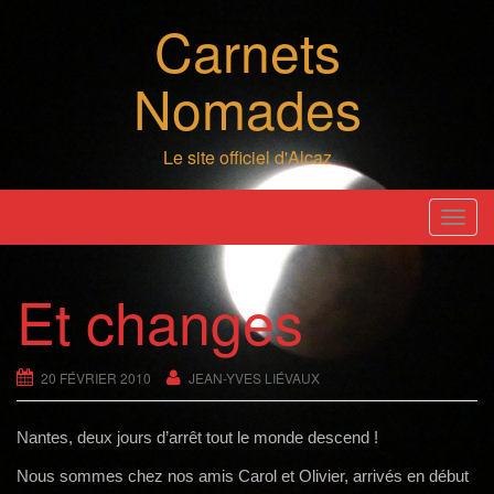
Skip
Carnets
to
content
Nomades
Le site officiel d'Alcaz
T
o
g
Et changes
g
l
e
20 FÉVRIER 2010
JEAN-YVES LIÉVAUX
n
a
Nantes, deux jours d’arrêt tout le monde descend !
v
i
Nous sommes chez nos amis Carol et Olivier, arrivés en début