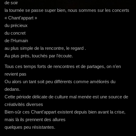
g
de soir
a
la tournée se passe super bien, nous sommes sur les concerts
t
« Chant’appart »
i
du précieux
o
du concret
n
de l’Humain
au plus simple de la rencontre, le regard .
Au plus près, touchés par l’écoute.
Tous ces temps forts de rencontres et de partages, on n’en
revient pas
Ou alors un tant soit peu différents comme améliorés du
dedans.
Cette période délicate de culture mal menée est une source de
créativités diverses
Bien-sûr ces Chant’appart existent depuis bien avant la crise,
mais là ils prennent des allures
quelques peu résistantes.