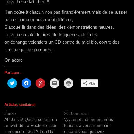
Le verbe se fait cher !!!
Il en coûte à chacun non pas financièrement mais de se laisser
bercer par un mouvement différent,
S’accueillir dans des idées, des démonstrations neuves.
Le verbe éclaté de rires, de trinqueries, de trocs
on échange volontiers un CD contre du miel bio, contre des
litres de jus de pommes !
On adore
Partager :
C
C
C
C
C
Plus
l
l
l
l
l
i
i
i
i
i
q
q
q
q
q
u
u
u
u
u
e
e
e
e
e
z
z
z
r
r
Articles similaires
p
p
p
p
p
o
o
o
o
o
Janzé
2010 mercis
u
u
u
u
u
r
r
r
r
r
Ah Janzé! Quelle soirée, on
Vyvian et moi-même nous
p
p
p
e
i
a
a
a
n
m
arrivait de La Rochelle, plus
tenions à vous remercier
r
r
r
v
p
loin encore, de l’Art en Bar
encore vous qui avez
t
t
t
o
r