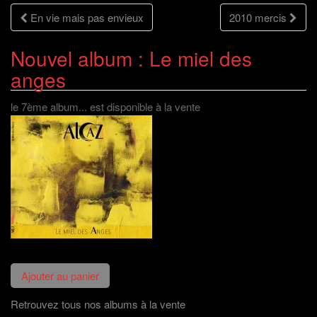
n
e
f
n
Navigation
ê
n
e
o
En vie mais pas envieux
2010 mercis
t
ê
n
u
r
t
ê
v
e
r
t
e
des
)
e
r
l
Nouvel album : Le miel des
)
e
l
)
e
f
anges
articles
e
n
ê
t
le 7ème album... est disponible à la vente
r
e
)
Retrouvez tous nos albums à la vente