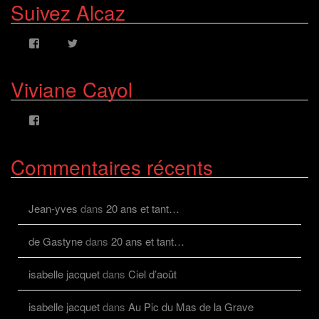
Suivez Alcaz
Voir
Voir
le
le
profil
profil
de
de
Viviane Cayol
AlcazFR
alcazfr
sur
sur
Facebook
Twitter
Voir
le
profil
de
Commentaires récents
viviane.cayolalcaz
sur
Facebook
Jean-yves
dans
20 ans et tant…
de Gastyne
dans
20 ans et tant…
isabelle jacquet
dans
Ciel d’août
isabelle jacquet
dans
Au Pic du Mas de la Grave