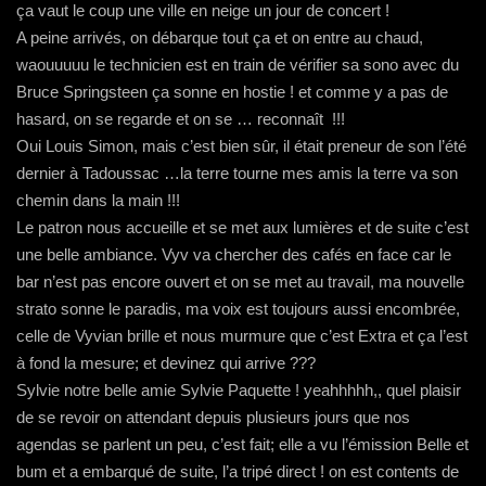
ça vaut le coup une ville en neige un jour de concert !
A peine arrivés, on débarque tout ça et on entre au chaud,
waouuuuu le technicien est en train de vérifier sa sono avec du
Bruce Springsteen ça sonne en hostie ! et comme y a pas de
hasard, on se regarde et on se … reconnaît !!!
Oui Louis Simon, mais c’est bien sûr, il était preneur de son l’été
dernier à Tadoussac …la terre tourne mes amis la terre va son
chemin dans la main !!!
Le patron nous accueille et se met aux lumières et de suite c’est
une belle ambiance. Vyv va chercher des cafés en face car le
bar n’est pas encore ouvert et on se met au travail, ma nouvelle
strato sonne le paradis, ma voix est toujours aussi encombrée,
celle de Vyvian brille et nous murmure que c’est Extra et ça l’est
à fond la mesure; et devinez qui arrive ???
Sylvie notre belle amie Sylvie Paquette ! yeahhhhh,, quel plaisir
de se revoir on attendant depuis plusieurs jours que nos
agendas se parlent un peu, c’est fait; elle a vu l’émission Belle et
bum et a embarqué de suite, l’a tripé direct ! on est contents de