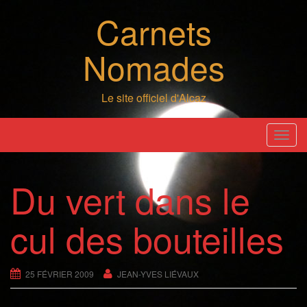
Skip
Carnets
to
content
Nomades
Le site officiel d'Alcaz
T
o
g
Du vert dans le
g
l
cul des bouteilles
e
n
a
25 FÉVRIER 2009
JEAN-YVES LIÉVAUX
v
i