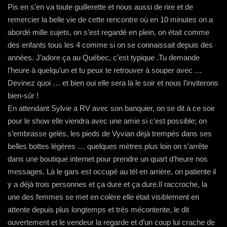
Pis en s’en va toute guillerette et nous aussi de rire et de
remercier la belle vie de cette rencontre où en 10 minutes on a
abordé mille sujets, on s’est regardé en plein, on était comme
des enfants tous les 4 comme si on se connaissait depuis des
années. J’adore ça au Québec, c’est typique .Tu demande
l’heure à quelqu’un et tu peux te retrouver à souper avec …
Devinez quoi … et bien oui elle sera là le soir et nous l’inviterons
bien-sûr !
En attendant Sylvie a RV avec son banquier, on se dit à ce soir
pour le show elle viendra avec une amie si c’est possible; on
s’embrasse gelés, les pieds de Vyvian déjà trempés dans ses
belles bottes légères … quelques mètres plus loin on s’arrête
dans une boutique internet pour prendre un quart d’heure nos
messages. Là le gars est occupé au tél en arrière, on patiente il
y a déjà trois personnes et ça dure et ça dure.Il raccroche, la
une des femmes se met en colère elle était visiblement en
attente depuis plus longtemps et très mécontente, le dit
ouvertement et le vendeur la regarde et d’un coup lui crache de