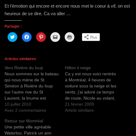
Et l’émotion qui encore et encore nous met le coeur à vif, on est
heureux de se dire. Ca va aller …
Partager :
C
C
C
C
C
Plus
l
l
l
l
l
i
i
i
i
i
q
q
q
q
q
u
u
u
u
u
e
e
e
e
e
z
z
z
r
r
Articles similaires
p
p
p
p
p
o
o
o
o
o
Vers Rivière du loup
Hilton il neige
u
u
u
u
u
r
r
r
r
r
Nous sommes sur le bateau
Ca y est nous voici rentrés
p
p
p
e
i
a
a
a
n
m
qui nous mène de St
à Montréal, 4 heures de
r
r
r
v
p
Siméon à Rivière du loup
voiture sous la neige et les
t
t
t
o
r
a
a
a
y
i
sur l'autre rive du St
vents, j'ai adoré ce temps
g
g
g
e
m
e
e
e
r
e
Laurent, la brume est
de route, Nicole au volant,
r
r
r
u
r
intense. Le soleil se
10 juillet 2010
Vyvian à l'arrière au calme,
21 février 2009
s
s
s
n
(
u
u
u
l
o
détimide et pose sa chaleur
Avec 2 commentaires
juste après avoir quitté les
Article similaire
r
r
r
i
u
T
F
P
e
v
qui se turquoise. On va
diffuseurs Français et rendu
w
a
i
n
r
Retour sur Montréal
direct voirl' indien qui a sa
la clé de la chambre 1810
i
c
n
p
e
Une petite ville agréable
t
e
t
a
d
boutique près du quai ...
de l '…
t
b
e
r
a
Waterloo, Patrick un ami
e
o
r
e
n
Pas là,…