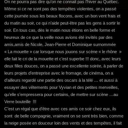
g
On ne pourra pas dire qu’on ne connait pas l’hiver au Québec.
a
Même si ce ne sont pas des tempêtes violentes, on a passé
t
cette journée sous les beaux flocons, avec un bon vent frais et
i
du matin au soir, ce qui n’aide peut-être pas les gens à sortir le
o
soir. En tous cas, dès le matin nous étions en belle forme et
n
heureux de ce que la veille nous avions été invités par des
amis,amis de Nicole, Jean-Pierre et Dominique surnommée
« La mouette » car lorsque nous jouons sur scène « le rhône »
elle fait le cri de la mouette et c’est superbe !!! donc, avec leurs
deux filles douces, on a passé une excellente soirée, à parler de
leurs projets d’entreprise avec le fromage, de cinéma, on a
d’ailleurs regardé une partie des oscars à la télé … et aussi à
essayer des vêtements pour Vyvian et des petites merveilles,
qu’elle s’empressera pour certains, de mettre sur scène …au
Verre bouteille !!!
C’est un régal que d’être avec ces amis ce soir chez eux, ils
sont de belle compagnie, vraiment on se sent très bien, comme
la neige posée en douceur loin des vents et des tempêtes, il fait