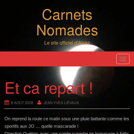
Skip
Carnets
to
content
Nomades
Le site officiel d'Alcaz
T
o
g
Et ca repart !
g
l
e
8 AOÛT 2008
JEAN-YVES LIÉVAUX
n
a
On reprend la route ce matin sous une pluie battante comme les
v
sportifs aux JO … quelle mascarade !
i
Direction Québec avec une soirée superbe en hommage à Félix