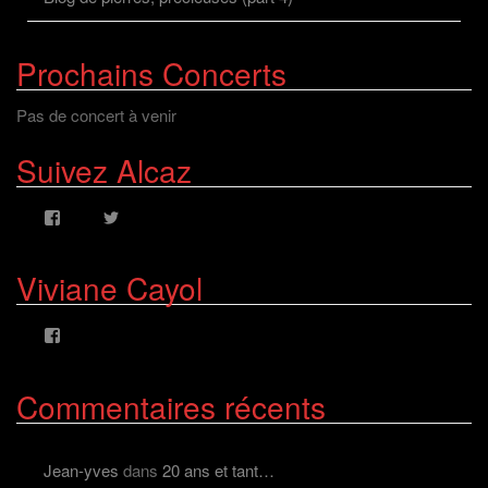
Prochains Concerts
Pas de concert à venir
Suivez Alcaz
Voir
Voir
le
le
profil
profil
de
de
Viviane Cayol
AlcazFR
alcazfr
sur
sur
Facebook
Twitter
Voir
le
profil
de
Commentaires récents
viviane.cayolalcaz
sur
Facebook
Jean-yves
dans
20 ans et tant…