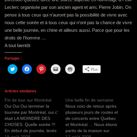
g
Leclerc organisée par son ancien agent et ami, Pierre Jobin. On
a
pense à tous ceux qui n’auront pas la possibilité de vivre avec
t
nous cette soirée et à tous ceux qui n’ont pas la chance de vivre
i
une belle journée, en chine et ailleurs aussi. Parce que pour les
o
droits de l’homme …
n
A tout bientôt
Partager :
C
C
C
C
C
Plus
l
l
l
l
l
i
i
i
i
i
q
q
q
q
q
u
u
u
u
u
e
e
e
e
e
z
z
z
r
r
Articles similaires
p
p
p
p
p
o
o
o
o
o
Fin de tour sur Montréal
Une belle fin de semaine
u
u
u
u
u
r
r
r
r
r
Oui Oui Oui terminer la
Nous voici de retour après
p
p
p
e
i
a
a
a
n
m
tournée par Montréal, oui c’
plusieurs jours de routes et
r
r
r
v
p
était LA MOINDRE DES
de concerts entre Québec
t
t
t
o
r
a
a
a
y
i
CHOSES. Quelle soirée !!!
et Montréal … Nous étions
g
g
g
e
m
e
e
e
r
e
En début de journée, levés
partis de la maison sur
r
r
r
u
r
très très tôt, revenir de
19 août 2008
Montréal sous la pluie
12 août 2008