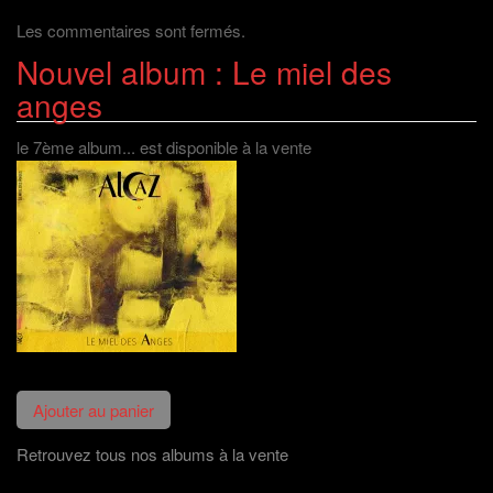
des
)
e
r
l
)
e
l
Les commentaires sont fermés.
)
e
f
Nouvel album : Le miel des
articles
e
n
ê
anges
t
r
e
)
le 7ème album... est disponible à la vente
Retrouvez tous nos albums à la vente