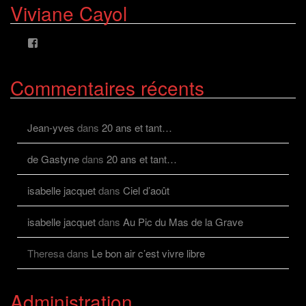
de
de
Viviane Cayol
AlcazFR
alcazfr
sur
sur
Facebook
Twitter
Voir
le
profil
de
Commentaires récents
viviane.cayolalcaz
sur
Facebook
Jean-yves
dans
20 ans et tant…
de Gastyne
dans
20 ans et tant…
isabelle jacquet
dans
Ciel d’août
isabelle jacquet
dans
Au Pic du Mas de la Grave
Theresa
dans
Le bon air c’est vivre libre
Administration