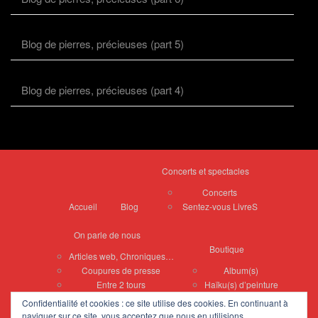
Blog de pierres, précieuses (part 5)
Blog de pierres, précieuses (part 4)
Concerts et spectacles
Concerts
Accueil
Blog
Sentez-vous LivreS
On parle de nous
Boutique
Articles web, Chroniques…
Coupures de presse
Album(s)
Entre 2 tours
Haïku(s) d’peinture
Confidentialité et cookies : ce site utilise des cookies. En continuant à
Peintures de Vyvian
naviguer sur ce site, vous acceptez que nous en utilisions.