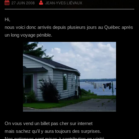
g
27 JUIN 2008
JEAN-YVES LIÉVAUX
a
t
Hi,
i
nous voici donc arrivés depuis plusieurs jours au Québec après
o
un long voyage pénible.
n
On vous vend un billet pas cher sur internet
mais sachez qu’il y aura toujours des surprises.
Nos patiences sont mises à contribution en vérité …