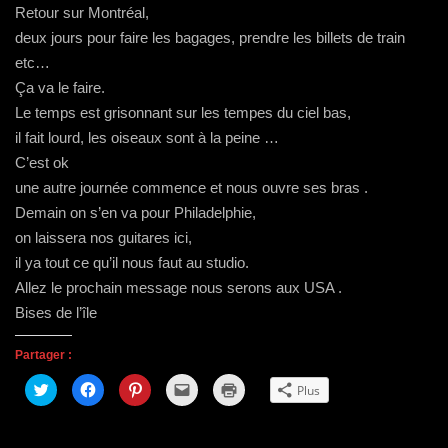
Retour sur Montréal,
deux jours pour faire les bagages, prendre les billets de train
etc…
Ça va le faire.
Le temps est grisonnant sur les tempes du ciel bas,
il fait lourd, les oiseaux sont à la peine …
C’est ok
une autre journée commence et nous ouvre ses bras .
Demain on s’en va pour Philadelphie,
on laissera nos guitares ici,
il ya tout ce qu’il nous faut au studio.
Allez le prochain message nous serons aux USA .
Bises de l’île
Partager :
C
C
C
C
C
Plus
l
l
l
l
l
i
i
i
i
i
q
q
q
q
q
u
u
u
u
u
e
e
e
e
e