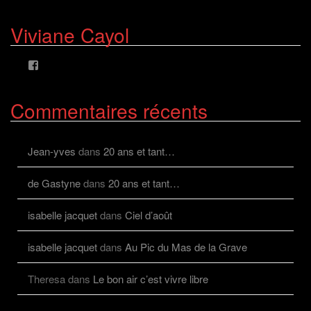
le
le
profil
profil
de
de
Viviane Cayol
AlcazFR
alcazfr
sur
sur
Facebook
Twitter
Voir
le
profil
de
Commentaires récents
viviane.cayolalcaz
sur
Facebook
Jean-yves
dans
20 ans et tant…
de Gastyne
dans
20 ans et tant…
isabelle jacquet
dans
Ciel d’août
isabelle jacquet
dans
Au Pic du Mas de la Grave
Theresa
dans
Le bon air c’est vivre libre