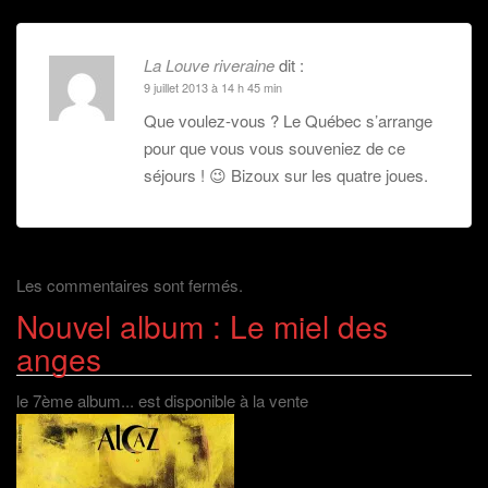
t
r
e
)
La Louve riveraine
dit :
9 juillet 2013 à 14 h 45 min
Que voulez-vous ? Le Québec s’arrange
pour que vous vous souveniez de ce
séjours ! 😉 Bizoux sur les quatre joues.
Les commentaires sont fermés.
Nouvel album : Le miel des
anges
le 7ème album... est disponible à la vente