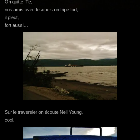
g
On quitte l’île,
a
nos amis avec lesquels on tripe fort,
t
il pleut,
i
fort aussi…
o
n
Sur le traversier on écoute Neil Young,
cool.