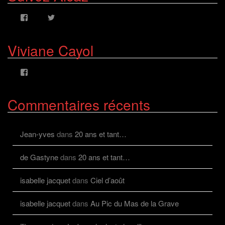
Voir
Voir
le
le
profil
profil
de
de
Viviane Cayol
AlcazFR
alcazfr
sur
sur
Facebook
Twitter
Voir
le
profil
de
Commentaires récents
viviane.cayolalcaz
sur
Facebook
Jean-yves
dans
20 ans et tant…
de Gastyne
dans
20 ans et tant…
isabelle jacquet
dans
Ciel d’août
isabelle jacquet
dans
Au Pic du Mas de la Grave