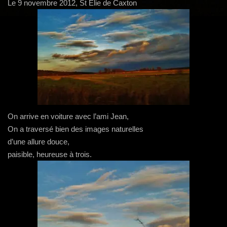
g
Le 9 novembre 2012, St Elie de Caxton
a
t
i
o
n
On arrive en voiture avec l’ami Jean,
On a traversé bien des images naturelles
d’une allure douce,
paisible, heureuse à trois.