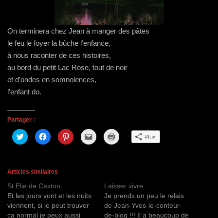
On terminera chez Jean à manger des pâtes
le feu le foyer la bûche l’enfance,
à nous raconter de ces histoires,
au bord du petit Lac Rose, tout de noir
et d’ondes en somnolences,
l’enfant do.
Partager :
C
C
C
C
C
Plus
l
l
l
l
l
i
i
i
i
i
q
q
q
q
q
u
u
u
u
u
e
e
e
e
e
z
z
z
r
r
Articles similaires
p
p
p
p
p
o
o
o
o
o
St Elie de Caxton
Laisser vivre
u
u
u
u
u
r
r
r
r
r
Et les jours vont et les nuits
Je prends un peu le relais
p
p
p
e
i
a
a
a
n
m
viennent, si je peut trouver
de Jean-Yves-le-conteur-
r
r
r
v
p
ça normal je peux aussi
de-blog !!! Il a beaucoup de
t
t
t
o
r