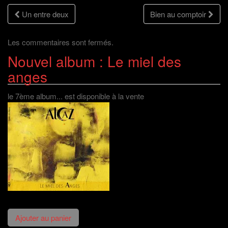
n
e
f
n
Navigation
ê
n
e
o
Un entre deux
Bien au comptoir
t
ê
n
u
r
t
ê
v
e
r
t
e
des
)
e
r
l
)
e
l
Les commentaires sont fermés.
)
e
f
Nouvel album : Le miel des
articles
e
n
ê
anges
t
r
e
)
le 7ème album... est disponible à la vente