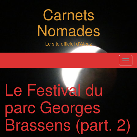
Skip
Carnets
to
content
Nomades
Le site officiel d'Alcaz
T
o
g
Le Festival du
g
l
parc Georges
e
n
a
Brassens (part. 2)
v
i