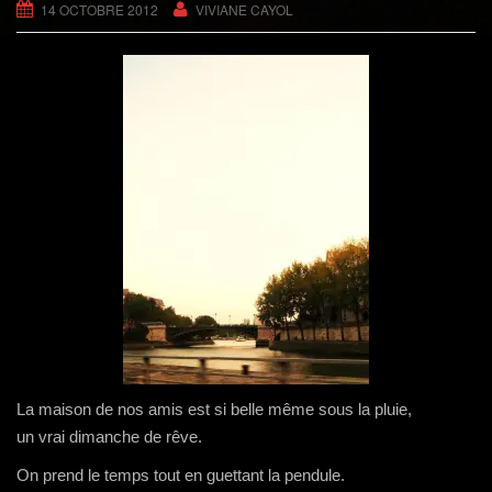
g
14 OCTOBRE 2012
VIVIANE CAYOL
a
t
i
o
n
La maison de nos amis est si belle même sous la pluie,
un vrai dimanche de rêve.
On prend le temps tout en guettant la pendule.