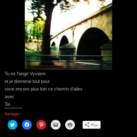
Tu es l’ange Vyviann
et je donnerai tout pour
vivre encore plus loin ce chemin d’ailes
avec
Toi .
Partager :
C
C
C
C
C
Plus
l
l
l
l
l
i
i
i
i
i
q
q
q
q
q