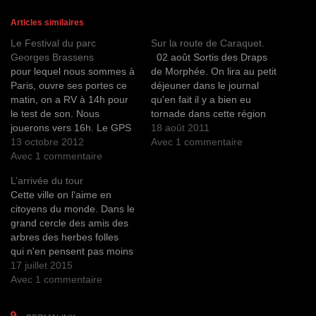
u
u
u
u
u
e
e
e
e
e
z
z
z
r
r
Articles similaires
p
p
p
p
p
o
o
o
o
o
Le Festival du parc
Sur la route de Caraquet.
u
u
u
u
u
r
r
r
r
r
Georges Brassens
02 août Sortis des Draps
p
p
p
e
i
a
a
a
n
m
pour lequel nous sommes à
de Morphée. On lira au petit
r
r
r
v
p
Paris, ouvre ses portes ce
déjeuner dans le journal
t
t
t
o
r
a
a
a
y
i
matin, on a RV à 14h pour
qu'en fait il y a bien eu
g
g
g
e
m
e
e
e
r
e
le test de son. Nous
tornade dans cette région
r
r
r
u
r
jouerons vers 16h. Le GPS
d'Edmunston hier, des
18 août 2011
s
s
s
n
(
u
u
u
l
o
annonce 20 minutes de
13 octobre 2012
arbres déracinés, des
Avec 1 commentaire
r
r
r
i
u
T
F
P
e
v
Villemomble à Paris. La
Avec 1 commentaire
maisons détériorées, des
w
a
i
n
r
pluie se veut battante, les
toitures arrachées, waouh
i
c
n
p
e
L’arrivée du tour
t
e
t
a
d
périphs bouchés on mettra
!… On l’a échappé belle je
t
b
e
r
a
Cette ville on l'aime en
e
o
r
e
n
deux heures ! Sur place
crois. Après avoir essayé
r
o
e
-
s
citoyens du monde. Dans le
le…
de…
(
k
s
m
u
grand cercle des amis des
o
(
t
a
n
u
o
(
i
e
arbres des herbes folles
v
u
o
l
n
r
v
u
à
o
qui n'en pensent pas moins
e
r
v
u
u
et les eaux qui nous
17 juillet 2015
d
e
r
n
v
a
d
e
a
e
troublent à passer les
Avec 1 commentaire
n
a
d
m
l
s
n
a
i
l
messages embouteillés ! Le
u
s
n
(
e
voyage continue, on erre au
n
u
s
o
f