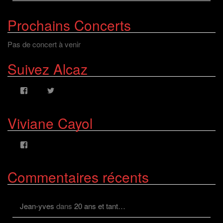
Prochains Concerts
Pas de concert à venir
Suivez Alcaz
Voir
Voir
le
le
profil
profil
de
de
Viviane Cayol
AlcazFR
alcazfr
sur
sur
Facebook
Twitter
Voir
le
profil
de
Commentaires récents
viviane.cayolalcaz
sur
Facebook
Jean-yves
dans
20 ans et tant…