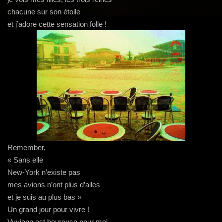
g
chacune sur son étoile
a
et j’adore cette sensation folle !
t
i
o
n
Remember,
« Sans elle
New-York n’existe pas
mes avions n’ont plus d’ailes
et je suis au plus bas »
Un grand jour pour vivre !
Vyviann est heureuse pour moi,