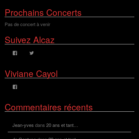
Prochains Concerts
Pas de concert à venir
Suivez Alcaz
Voir
Voir
le
le
profil
profil
de
de
Viviane Cayol
AlcazFR
alcazfr
sur
sur
Facebook
Twitter
Voir
le
profil
de
Commentaires récents
viviane.cayolalcaz
sur
Facebook
Jean-yves
dans
20 ans et tant…