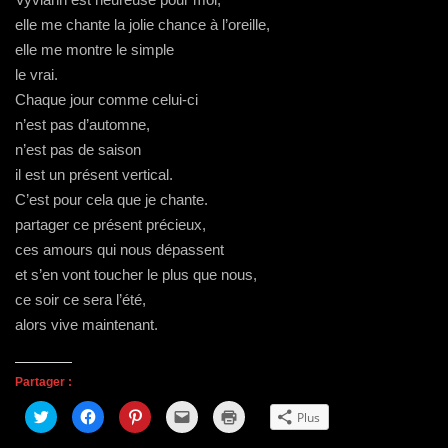
elle me chante la jolie chance à l’oreille,
elle me montre le simple
le vrai.
Chaque jour comme celui-ci
n’est pas d’automne,
n’est pas de saison
il est un présent vertical.
C’est pour cela que je chante.
partager ce présent précieux,
ces amours qui nous dépassent
et s’en vont toucher le plus que nous,
ce soir ce sera l’été,
alors vive maintenant.
Partager :
C
C
C
C
C
Plus
l
l
l
l
l
i
i
i
i
i