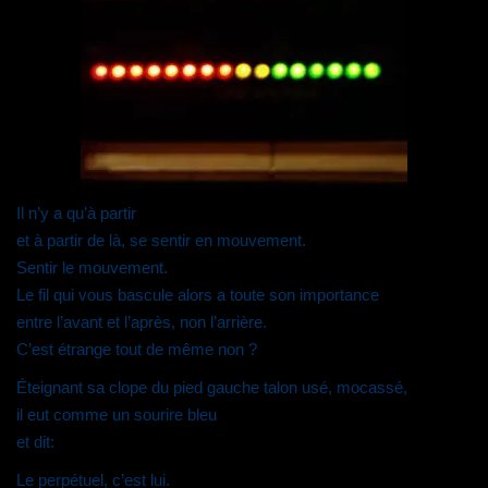
v
u
o
l
n
r
v
u
à
o
e
r
v
u
u
d
e
r
n
v
a
d
e
a
e
n
a
d
m
l
s
n
a
i
l
u
s
n
(
e
n
u
s
o
f
e
n
u
u
e
n
e
n
v
n
o
n
e
r
ê
u
o
n
e
t
v
u
o
d
r
e
v
u
a
e
l
e
v
n
)
l
l
e
s
Il n’y a qu’à partir
e
l
l
u
f
e
l
n
et à partir de là, se sentir en mouvement.
e
f
e
e
n
e
f
n
Sentir le mouvement.
ê
n
e
o
t
ê
n
u
Le fil qui vous bascule alors a toute son importance
r
t
ê
v
e
r
t
e
entre l’avant et l’après, non l’arrière.
)
e
r
l
)
e
l
C’est étrange tout de même non ?
)
e
f
e
Éteignant sa clope du pied gauche talon usé, mocassé,
n
ê
il eut comme un sourire bleu
t
r
et dit:
e
)
Le perpétuel, c’est lui.