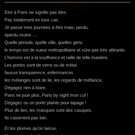
g
a
Etre à Paris ne signifie pas être.
t
Pas totalement en tous cas.
i
Je passe mes journées à être mais, perdu,
o
éperdu moins …
n
Quelle période, quelle ville, quelles gens
le tempo est de sueur métropolitaine et sûre pas très attirante.
L’homme est à la souffrance et raille de telle manière.
Les portes sont de verre ou de métal
fausse transparence, enfermances
les mélanges sont de lie, les regards de méfiance.
Dégagez rien à boire.
Paris ne joue plus, Paris by night mon cul !
Dégagez ou on porte plainte pour tapage !
Plus de lien, les masques sont des casques.
Ils casernent pas loin.
Et les plumes qu’on laisse.