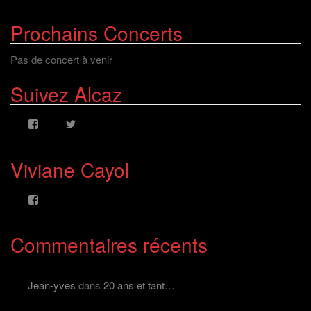
Prochains Concerts
Pas de concert à venir
Suivez Alcaz
Voir
Voir
le
le
profil
profil
de
de
Viviane Cayol
AlcazFR
alcazfr
sur
sur
Facebook
Twitter
Voir
le
profil
de
Commentaires récents
viviane.cayolalcaz
sur
Facebook
Jean-yves
dans
20 ans et tant…