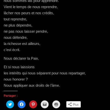
nous sommes las pour apprendre.
Vient le temps de nous reprendre,
lâcher nos peurs et nos crédits,
tout reprendre,
ne plus dépendre,
ne pas nous laisser pendre,
nous défendre,
la richesse est ailleurs,
c’est écrit.
Nous déclarer la Paix.
Et si nous laissions
les intérêts qui nous séparent pour nous repartager,
nous honorer ?
Nous appliquer aux droits de l’âme.
Partager :
C
C
C
C
C
Plus
l
l
l
l
l
i
i
i
i
i