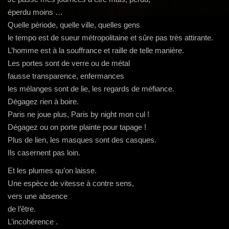
g
éperdu moins …
a
Quelle période, quelle ville, quelles gens
t
le tempo est de sueur métropolitaine et sûre pas très attirante.
i
L’homme est à la souffrance et raille de telle manière.
o
Les portes sont de verre ou de métal
n
fausse transparence, enfermances
les mélanges sont de lie, les regards de méfiance.
Dégagez rien à boire.
Paris ne joue plus, Paris by night mon cul !
Dégagez ou on porte plainte pour tapage !
Plus de lien, les masques sont des casques.
Ils casernent pas loin.
Et les plumes qu’on laisse.
Une espèce de vitesse à contre sens,
vers une absence
de l’être.
L’incohérence .