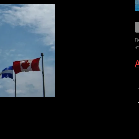
Re
d"
A