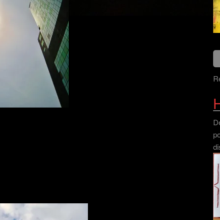
Re
H
Dé
po
di