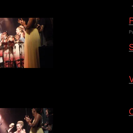
P
Pa
S
V