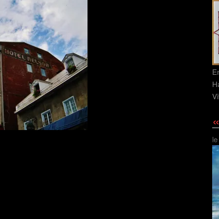
En
Ha
Vi
«
le