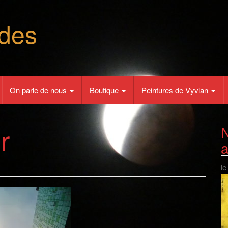
des
On parle de nous
Boutique
Peintures de Vyvian
r
N
le