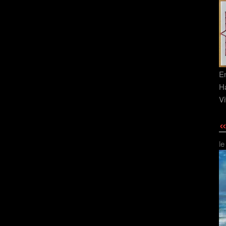
En
Ha
Vi
«
le