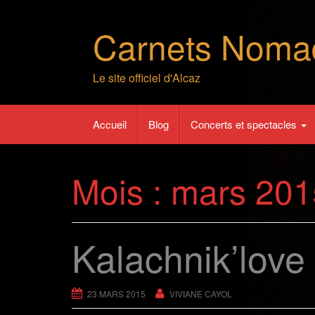
Skip
to
Carnets Noma
content
Le site officiel d'Alcaz
Accueil
Blog
Concerts et spectacles
Mois :
mars 201
Kalachnik’love
23 MARS 2015
VIVIANE CAYOL