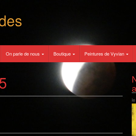
des
On parle de nous
Boutique
Peintures de Vyvian
5
N
le