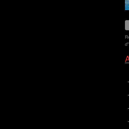
Re
d"
A