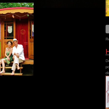
Re
H
Dé
po
di