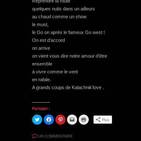
Reprendre la route
quelques nuits dans un ailleurs
au chaud comme un show
le must,
le Go on après le fameux Go west !
On est d’accord
on arrive
on vient vous dire notre amour d’être
ensemble
à vivre comme le vent
en rafale.
A grands coups de Kalachnik’love .
Partager :
C
C
C
C
C
Plus
l
l
l
l
l
i
i
i
i
i
q
q
q
q
q
u
u
u
u
u
UN COMMENTAIRE
e
e
e
e
e