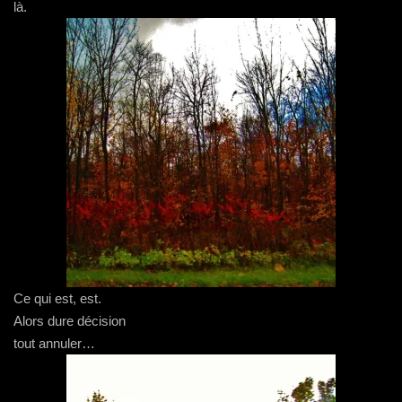
là.
Ce qui est, est.
Alors dure décision
tout annuler…