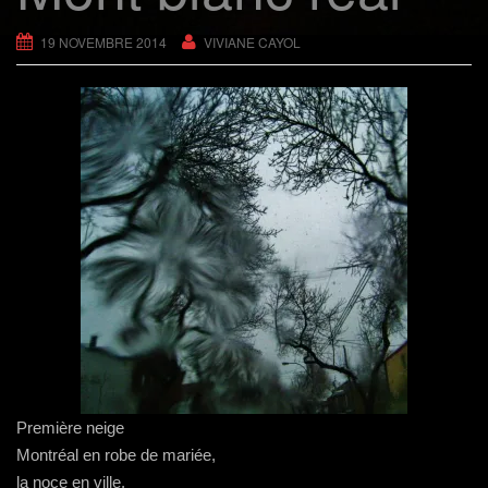
g
a
19 NOVEMBRE 2014
VIVIANE CAYOL
t
i
o
n
Première neige
Montréal en robe de mariée,
la noce en ville,