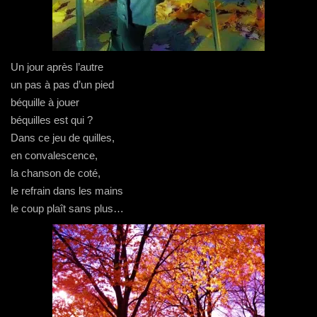
n
e
f
n
ê
n
e
o
t
ê
n
u
r
t
ê
v
e
r
t
e
)
e
r
l
)
e
l
)
e
Un jour après l’autre
f
e
un pas à pas d’un pied
n
ê
béquille à jouer
t
r
béquilles est qui ?
e
)
Dans ce jeu de quilles,
en convalescence,
la chanson de coté,
le refrain dans les mains
le coup plaît sans plus…