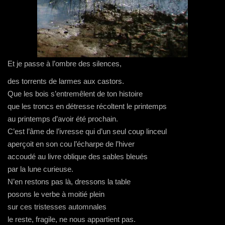
u
o
n
e
t
v
u
o
d
r
e
v
u
a
e
l
e
v
n
)
l
l
e
s
e
l
l
u
f
e
l
n
e
f
e
e
n
e
f
n
ê
n
e
o
Et je passe à l’ombre des silences,
t
ê
n
u
r
t
ê
v
e
r
t
e
des torrents de larmes aux castors.
)
e
r
l
)
e
l
Que les bois s’entremêlent de ton histoire
)
e
f
que les troncs en détresse récoltent le printemps
e
n
au printemps d’avoir été prochain.
ê
t
C’est l’âme de l’ivresse qui d’un seul coup linceul
r
e
aperçoit en son cou l’écharpe de l’hiver
)
accoudé au livre oblique des sables bleués
par la lune curieuse.
N’en restons pas là, dressons la table
posons le verbe à moitié plein
sur ces tristesses automnales
le reste, fragile, ne nous appartient pas.