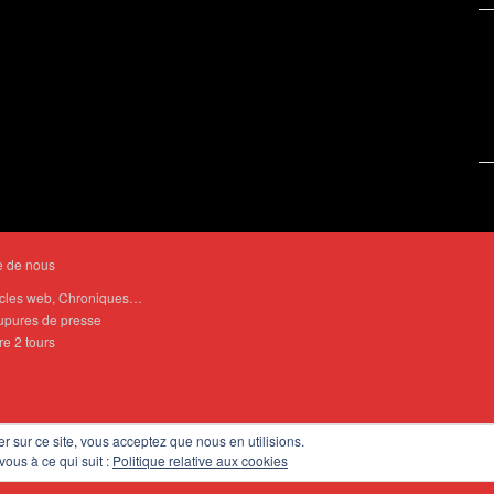
e de nous
icles web, Chroniques…
pures de presse
re 2 tours
er sur ce site, vous acceptez que nous en utilisions.
vous à ce qui suit :
Politique relative aux cookies