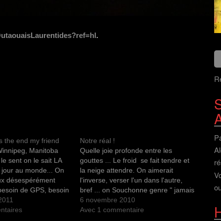
utaouaisLaurentides?ref=hl
.
Re
S
Pa
is the end my friend
Notre réal !
Al
Winnipeg, Manitoba
Quelle joie profonde entre les
 le sent on le sait LA
gouttes ... Le froid se fait tendre et
ré
r jour au monde... On
la neige attendre. On aimerait
V
ux désespérément
l'inverse, verser l'un dans l'autre,
ou
besoin de GPS, besoin
bref ... on Souchonne genre " jamais
tion Winnipeg dernier
2011
contents" !!! Montréal égale à elle
6 novembre 2010
H
remier une entrevue à
ntaires
même, les érables se misérabilisent
Avec 1 commentaire
 entrevue radio
et le jaune Ferlande son " Café des