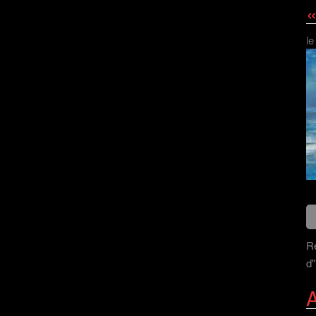
«
le
Re
d"
A