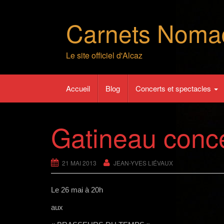
Skip
to
Carnets Noma
content
Le site officiel d'Alcaz
Accueil
Blog
Concerts et spectacles
Gatineau conce
21 MAI 2013
JEAN-YVES LIÉVAUX
Le 26 mai à 20h
aux