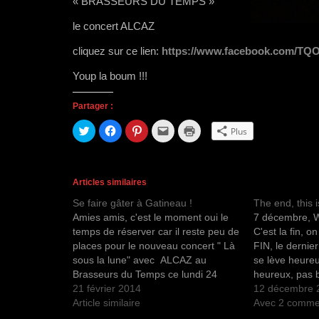
« BRASSEURS DU TEMPS »
le concert ALCAZ
cliquez sur ce lien:
https://www.facebook.com/
TQO
Youp la boum !!!
Partager :
C
C
C
C
C
Plus
l
l
l
l
l
i
i
i
i
i
q
q
q
q
q
u
u
u
u
u
e
e
e
e
e
z
z
z
r
r
Articles similaires
p
p
p
p
p
o
o
o
o
o
Se faire gâter à Gatineau !
The end, this 
u
u
u
u
u
r
r
r
r
r
Amies amis, c'est le moment oui le
7 décembre, 
p
p
p
e
i
a
a
a
n
m
temps de réserver car il reste peu de
C'est la fin, on
r
r
r
v
p
places pour le nouveau concert " Là
FIN, le dernie
t
t
t
o
r
a
a
a
y
i
sous la lune" avec ALCAZ au
se lève heure
g
g
g
e
m
e
e
e
r
e
Brasseurs du Temps ce lundi 24
heureux, pas 
r
r
r
u
r
février à 20 h Un magnifique lieu de
21 février 2014
de rien, direc
12 décembre 
s
s
s
n
(
u
u
u
l
o
musique, de bonnes bières, de
Article similaire
concert ! En p
Avec 2 comme
r
r
r
i
u
T
F
P
e
v
belles âmes !…
Radio Canada,