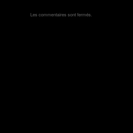
f
e
n
ê
Les commentaires sont fermés.
t
r
e
)