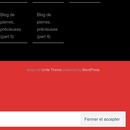
Blog de
Blog de
pierres,
pierres,
précieuses
précieuses
(part 5)
(part 4)
alcaz.net
Unite Theme
powered by
WordPress
.