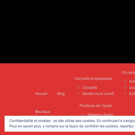
On parl
Concerts et spectacles
Art
Concerts
Cou
Accueil
Blog
Sentez-vous LivreS
Ent
Peintures de Vyvian
Boutique
Tableaux divers
Album(s)
Zelliges
Confidentialité et cookies : ce site utilise des cookies. En continuant à navigu
Pour en savoir plus, y compris sur la façon de contrôler les cookies, reportez-
Haïku(s) d’peinture
Portraits
Contact