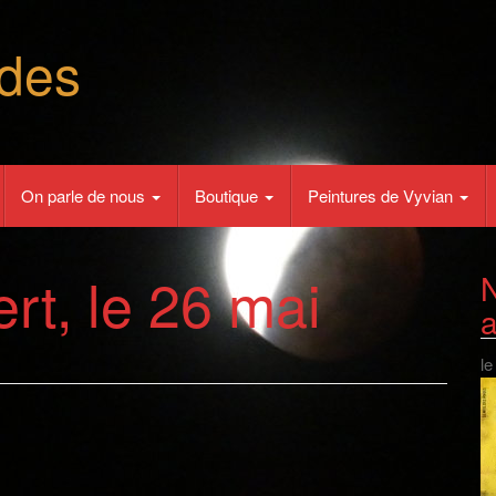
des
On parle de nous
Boutique
Peintures de Vyvian
rt, le 26 mai
N
le