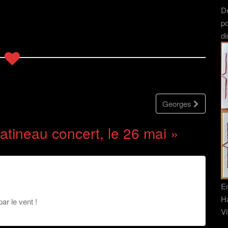
artistes"…
Dé
po
di
Georges
atineau concert, le 26 mai
»
En
Ha
ar le vent !
Vi