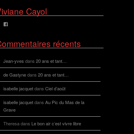
profil
profil
de
de
iviane Cayol
AlcazFR
alcazfr
sur
sur
Facebook
Twitter
Voir
le
profil
de
Commentaires récents
viviane.cayolalcaz
sur
Facebook
Jean-yves
dans
20 ans et tant…
de Gastyne
dans
20 ans et tant…
isabelle jacquet
dans
Ciel d’août
isabelle jacquet
dans
Au Pic du Mas de la
Grave
Theresa
dans
Le bon air c’est vivre libre