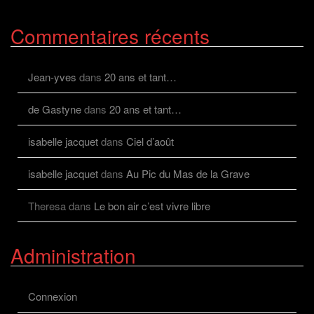
le
profil
de
Commentaires récents
viviane.cayolalcaz
sur
Facebook
Jean-yves
dans
20 ans et tant…
de Gastyne
dans
20 ans et tant…
isabelle jacquet
dans
Ciel d’août
isabelle jacquet
dans
Au Pic du Mas de la Grave
Theresa
dans
Le bon air c’est vivre libre
Administration
Connexion