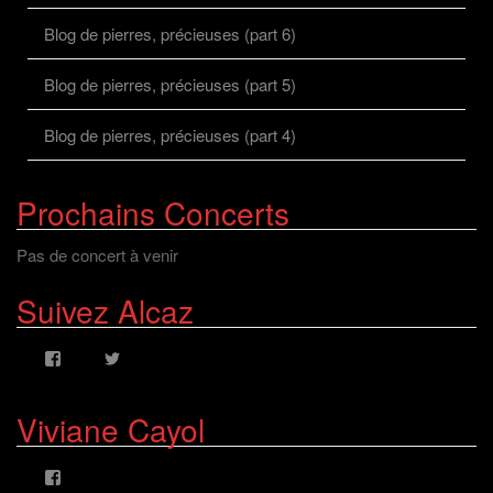
Blog de pierres, précieuses (part 6)
Blog de pierres, précieuses (part 5)
Blog de pierres, précieuses (part 4)
Prochains Concerts
Pas de concert à venir
Suivez Alcaz
Voir
Voir
le
le
profil
profil
de
de
Viviane Cayol
AlcazFR
alcazfr
sur
sur
Facebook
Twitter
Voir