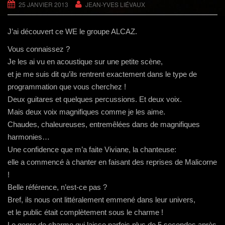
g
25 JANVIER 2013
JEAN-YVES LIÉVAUX
a
t
J’ai découvert ce WE le groupe ALCAZ.
i
Vous connaissez ?
o
Je les ai vu en acoustique sur une petite scène,
n
et je me suis dit qu’ils rentrent exactement dans le type de
programmation que vous cherchez !
Deux guitares et quelques percussions. Et deux voix.
Mais deux voix magnifiques comme je les aime.
Chaudes, chaleureuses, entremêlées dans de magnifiques
harmonies…
Une confidence que m’a faite Viviane, la chanteuse:
elle a commencé à chanter en faisant des reprises de Malicorne
!
Belle référence, n’est-ce pas ?
Bref, ils nous ont littéralement emmené dans leur univers,
et le public était complètement sous le charme !
Le genre de charme qui laisse parfois plus de 5 secondes après