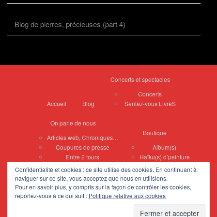
Blog de pierres, précieuses (part 4)
Concerts et spectacles
Concerts
Accueil
Blog
Sentez-vous LivreS
On parle de nous
Boutique
Articles web, Chroniques…
Coupures de presse
Album(s)
Entre 2 tours
Haïku(s) d’peinture
Confidentialité et cookies : ce site utilise des cookies. En continuant à
Peintures de Vyvian
naviguer sur ce site, vous acceptez que nous en utilisions.
Tableaux divers
Pour en savoir plus, y compris sur la façon de contrôler les cookies,
reportez-vous à ce qui suit :
Politique relative aux cookies
Zelliges
Portraits
Contact