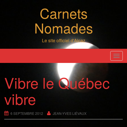
Skip
Carnets
to
content
Nomades
Le site officiel d'Alcaz
T
o
g
Vibre le Québec
g
l
vibre
e
n
a
6 SEPTEMBRE 2012
JEAN-YVES LIÉVAUX
v
i