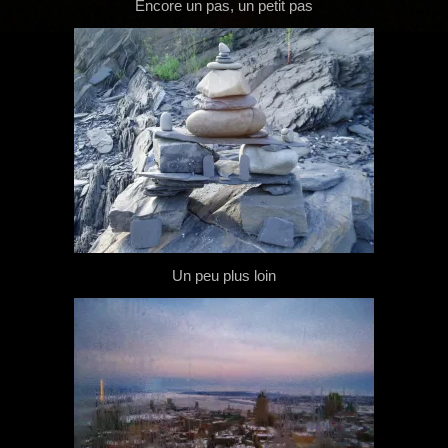
g
Encore un pas, un petit pas
a
t
i
o
n
Un peu plus loin