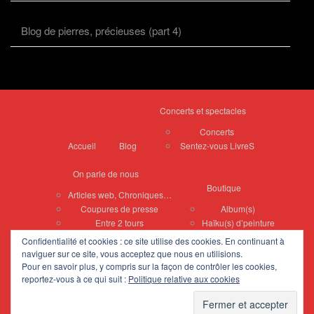
Blog de pierres, précieuses (part 4)
Concerts et spectacles
Concerts
Accueil
Blog
Sentez-vous LivreS
On parle de nous
Boutique
Articles web, Chroniques…
Coupures de presse
Album(s)
Entre 2 tours
Haïku(s) d’peinture
Confidentialité et cookies : ce site utilise des cookies. En continuant à
Peintures de Vyvian
naviguer sur ce site, vous acceptez que nous en utilisions.
Tableaux divers
Pour en savoir plus, y compris sur la façon de contrôler les cookies,
reportez-vous à ce qui suit :
Politique relative aux cookies
Zelliges
Portraits
Contact