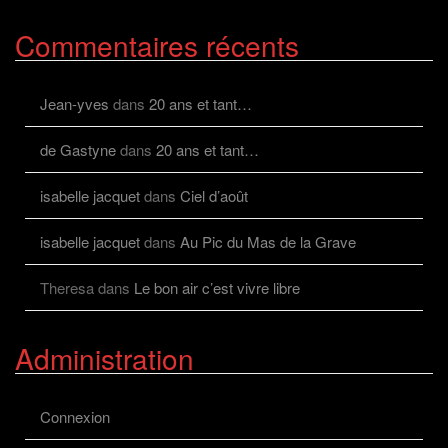
profil
de
Commentaires récents
viviane.cayolalcaz
sur
Facebook
Jean-yves
dans
20 ans et tant…
de Gastyne
dans
20 ans et tant…
isabelle jacquet
dans
Ciel d’août
isabelle jacquet
dans
Au Pic du Mas de la Grave
Theresa
dans
Le bon air c’est vivre libre
Administration
Connexion