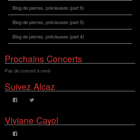
Blog de pierres, précieuses (part 6)
Blog de pierres, précieuses (part 5)
Blog de pierres, précieuses (part 4)
Prochains Concerts
Pas de concert à venir
Suivez Alcaz
Voir
Voir
le
le
profil
profil
de
de
Viviane Cayol
AlcazFR
alcazfr
sur
sur
Facebook
Twitter
Voir
le