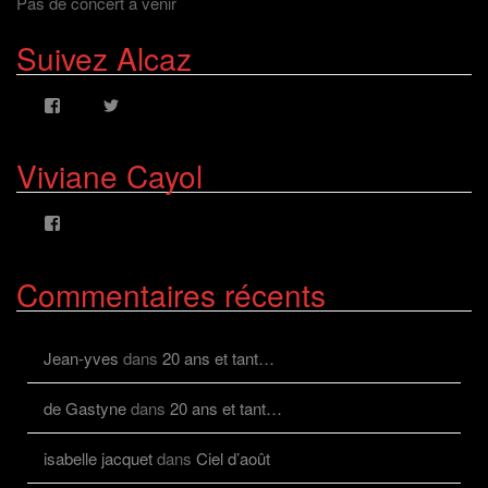
Pas de concert à venir
Suivez Alcaz
Voir
Voir
le
le
profil
profil
de
de
Viviane Cayol
AlcazFR
alcazfr
sur
sur
Facebook
Twitter
Voir
le
profil
de
Commentaires récents
viviane.cayolalcaz
sur
Facebook
Jean-yves
dans
20 ans et tant…
de Gastyne
dans
20 ans et tant…
isabelle jacquet
dans
Ciel d’août