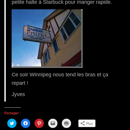
petite halte à Starbuck pour manger rapide.
Ce soir Winnipeg nous tend les bras et ça
repart !
Jyves
Partager :
C
C
C
C
C
Plus
l
l
l
l
l
i
i
i
i
i