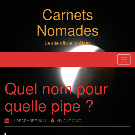
Skip
Carnets
to
content
Nomades
Le site officiel d'Alcaz
T
o
g
Quel nom pour
g
l
quelle pipe ?
e
n
a
11 DÉCEMBRE 2011
VIVIANE CAYOL
v
i