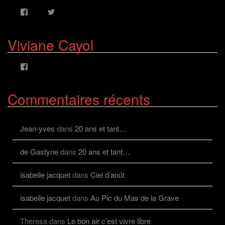
Voir
Voir
le
le
profil
profil
de
de
Viviane Cayol
AlcazFR
alcazfr
sur
sur
Facebook
Twitter
Voir
le
profil
de
Commentaires récents
viviane.cayolalcaz
sur
Facebook
Jean-yves
dans
20 ans et tant…
de Gastyne
dans
20 ans et tant…
isabelle jacquet
dans
Ciel d’août
isabelle jacquet
dans
Au Pic du Mas de la Grave
Theresa
dans
Le bon air c’est vivre libre