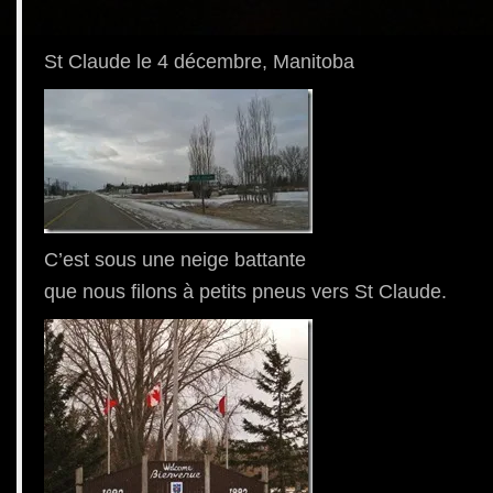
g
a
t
St Claude le 4 décembre, Manitoba
i
o
n
C’est sous une neige battante
que nous filons à petits pneus vers St Claude.