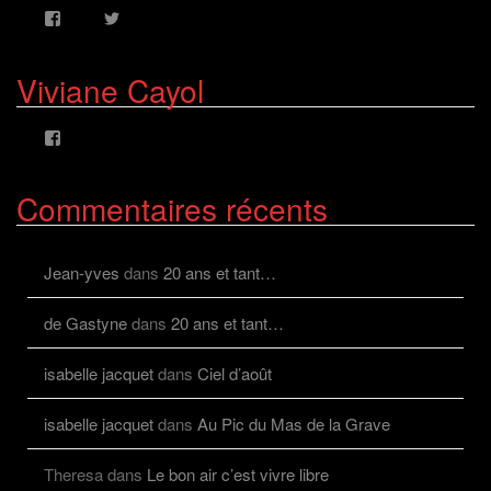
Voir
Voir
le
le
profil
profil
de
de
Viviane Cayol
AlcazFR
alcazfr
sur
sur
Facebook
Twitter
Voir
le
profil
de
Commentaires récents
viviane.cayolalcaz
sur
Facebook
Jean-yves
dans
20 ans et tant…
de Gastyne
dans
20 ans et tant…
isabelle jacquet
dans
Ciel d’août
isabelle jacquet
dans
Au Pic du Mas de la Grave
Theresa
dans
Le bon air c’est vivre libre