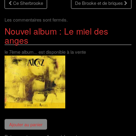
Navigation
Ce Sherbrooke
De Brooke et de briques
t
ê
n
u
r
t
ê
v
e
r
t
e
des
)
e
r
l
)
e
l
Les commentaires sont fermés.
)
e
f
Nouvel album : Le miel des
articles
e
n
ê
anges
t
r
e
)
le 7ème album... est disponible à la vente