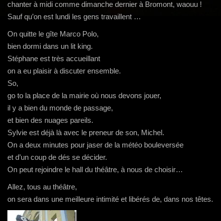
g
chanter à midi comme dimanche dernier à Bromont, waouu !
a
Sauf qu’on est lundi les gens travaillent …
t
On quitte le gîte Marco Polo,
i
bien dormi dans un lit king.
o
Stéphane est très accueillant
n
on a eu plaisir à discuter ensemble.
So,
go to la place de la mairie où nous devons jouer,
il y a bien du monde de passage,
et bien des nuages pareils.
Sylvie est déjà là avec le preneur de son, Michel.
On a deux minutes pour jaser de la météo bouleversée
et d’un coup de dés se décider.
On peut rejoindre le hall du théâtre, à nous de choisir…
Allez, tous au théâtre,
on sera dans une meilleure intimité et libérés de, dans nos têtes.