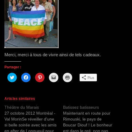
Merci, merci à tous de vivre ainsi de tels cadeaux.
Partager :
C
C
C
C
C
Plus
l
l
l
l
l
i
i
i
i
i
q
q
q
q
q
u
u
u
u
u
e
e
e
e
e
z
z
z
r
r
Articles similaires
p
p
p
p
p
o
o
o
o
o
Théâtre du Marais
Batissez batisseurs
u
u
u
u
u
r
r
r
r
r
27 octobre 2012 Montréal -
Maintenant en route pour
p
p
p
e
i
a
a
a
n
m
Val MorinSe réveiller d'une
Rimouski, le pays de
r
r
r
v
p
si belle soirée avec les amis
Boucar Diouf ! Le bonheur
t
t
t
o
r
a
a
a
y
i
en after de Longueuil pour
est dans le pré, non pas