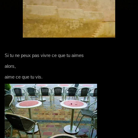
g
a
t
i
o
n
Si tu ne peux pas vivre ce que tu aimes
alors,
aime ce que tu vis.