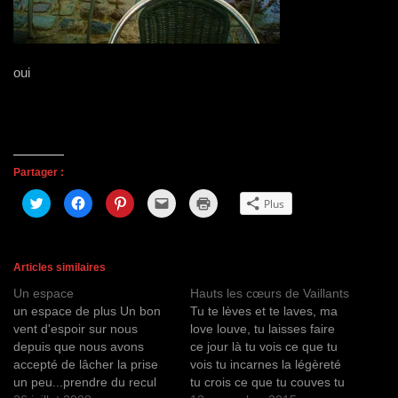
oui
Partager :
C
C
C
C
C
Plus
l
l
l
l
l
i
i
i
i
i
q
q
q
q
q
u
u
u
u
u
e
e
e
e
e
z
z
z
r
r
Articles similaires
p
p
p
p
p
o
o
o
o
o
Un espace
Hauts les cœurs de Vaillants
u
u
u
u
u
r
r
r
r
r
un espace de plus Un bon
Tu te lèves et te laves, ma
p
p
p
e
i
a
a
a
n
m
vent d'espoir sur nous
love louve, tu laisses faire
r
r
r
v
p
depuis que nous avons
ce jour là tu vois ce que tu
t
t
t
o
r
a
a
a
y
i
accepté de lâcher la prise
vois tu incarnes la légèreté
g
g
g
e
m
e
e
e
r
e
un peu...prendre du recul
tu crois ce que tu couves tu
r
r
r
u
r