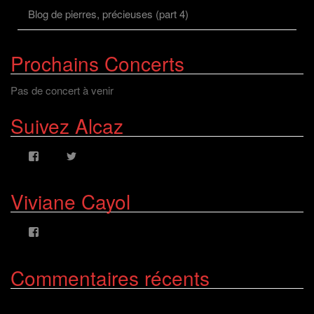
Blog de pierres, précieuses (part 4)
Prochains Concerts
Pas de concert à venir
Suivez Alcaz
Voir
Voir
le
le
profil
profil
de
de
Viviane Cayol
AlcazFR
alcazfr
sur
sur
Facebook
Twitter
Voir
le
profil
de
Commentaires récents
viviane.cayolalcaz
sur
Facebook