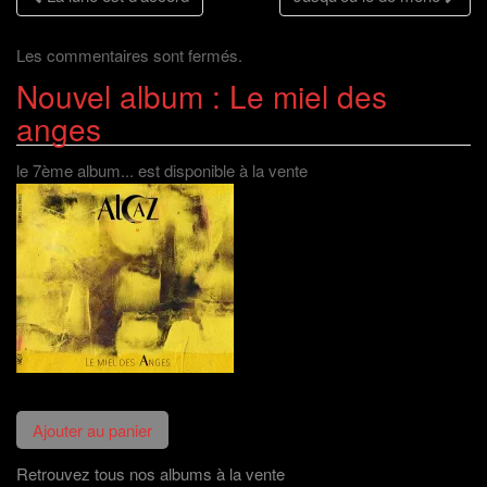
Navigation
e
r
t
e
)
e
r
l
)
e
l
des
)
e
Les commentaires sont fermés.
f
e
n
Nouvel album : Le miel des
articles
ê
t
anges
r
e
)
le 7ème album... est disponible à la vente
Retrouvez tous nos albums à la vente