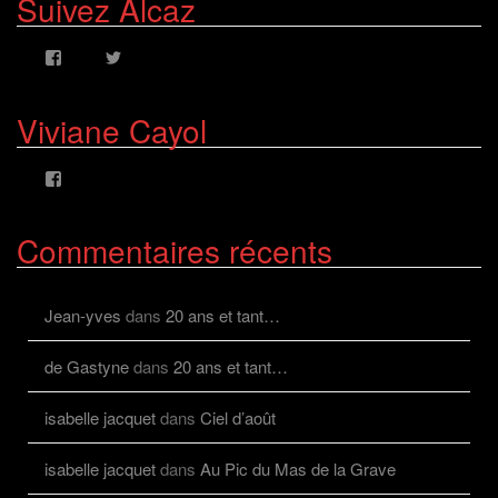
Suivez Alcaz
Voir
Voir
le
le
profil
profil
de
de
Viviane Cayol
AlcazFR
alcazfr
sur
sur
Facebook
Twitter
Voir
le
profil
de
Commentaires récents
viviane.cayolalcaz
sur
Facebook
Jean-yves
dans
20 ans et tant…
de Gastyne
dans
20 ans et tant…
isabelle jacquet
dans
Ciel d’août
isabelle jacquet
dans
Au Pic du Mas de la Grave