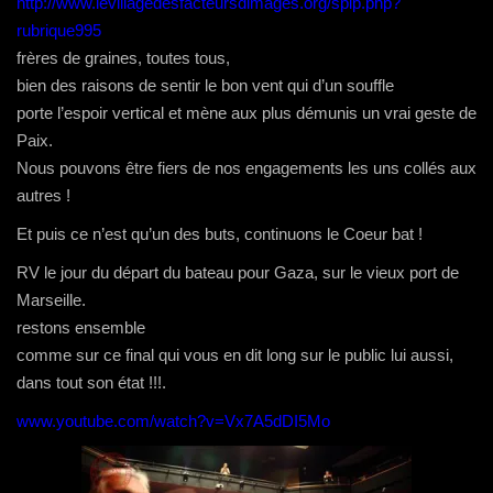
http://www.levillagedesfacteursdimages.org/spip.php?
r
e
rubrique995
)
frères de graines, toutes tous,
bien des raisons de sentir le bon vent qui d’un souffle
porte l’espoir vertical et mène aux plus démunis un vrai geste de
Paix.
Nous pouvons être fiers de nos engagements les uns collés aux
autres !
Et puis ce n’est qu’un des buts, continuons le Coeur bat !
RV le jour du départ du bateau pour Gaza, sur le vieux port de
Marseille.
restons ensemble
comme sur ce final qui vous en dit long sur le public lui aussi,
dans tout son état !!!.
www.youtube.com/watch?v=Vx7A5dDI5Mo