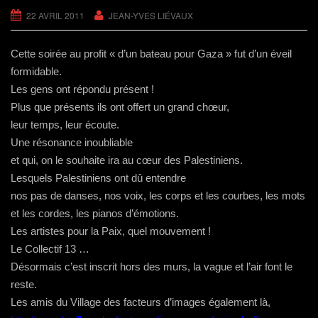
r
o
e
-
s
22 AVRIL 2011
JEAN-YVES LIÉVAUX
(
k
s
m
u
o
(
t
a
n
u
o
(
i
e
v
u
o
l
n
r
v
u
à
o
Cette soirée au profit « d’un bateau pour Gaza » fut d’un éveil
e
r
v
u
u
d
e
r
n
v
formidable.
a
d
e
a
e
n
a
d
m
l
Les gens ont répondu présent !
s
n
a
i
l
u
s
n
(
e
Plus que présents ils ont offert un grand chœur,
n
u
s
o
f
e
n
u
u
e
leur temps, leur écoute.
n
e
n
v
n
o
n
e
r
ê
Une résonance inoubliable
u
o
n
e
t
v
u
o
d
r
et qui, on le souhaite ira au cœur des Palestiniens.
e
v
u
a
e
l
e
v
n
)
Lesquels Palestiniens ont dû entendre
l
l
e
s
e
l
l
u
nos pas de danses, nos voix, les corps et les courbes, les mots
f
e
l
n
e
f
e
e
n
e
f
n
et les cordes, les pianos d’émotions.
ê
n
e
o
t
ê
n
u
Les artistes pour la Paix, quel mouvement !
r
t
ê
v
e
r
t
e
Le Collectif 13 …
)
e
r
l
)
e
l
Désormais c’est inscrit hors des murs, la vague et l’air font le
)
e
f
reste.
e
n
Les amis du Village des facteurs d’images également là,
ê
t