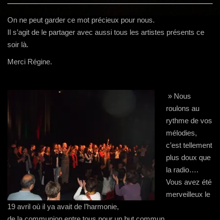
g
a
On ne peut garder ce mot précieux pour nous.
t
Il s’agit de le partager avec aussi tous les artistes présents ce
i
soir là.
o
Merci Régine.
n
» Nous
roulons au
rythme de vos
mélodies,
c’est tellement
plus doux que
la radio….
Vous avez été
merveilleux le
19 avril où il ya avait de l’harmonie,
de la communion entre tous pour un but commun.