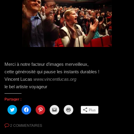
Merci à notre facteur d’images merveilleux,
cette générosité qui pause les instants durables !
Vincent Lucas
www.vincentlucas.org
le bel artiste voyageur
Partager :
C
C
C
C
C
Plus
l
l
l
l
l
i
i
i
i
i
q
q
q
q
q
u
u
u
u
u
2 COMMENTAIRES
e
e
e
e
e
z
z
z
r
r
p
p
p
p
p