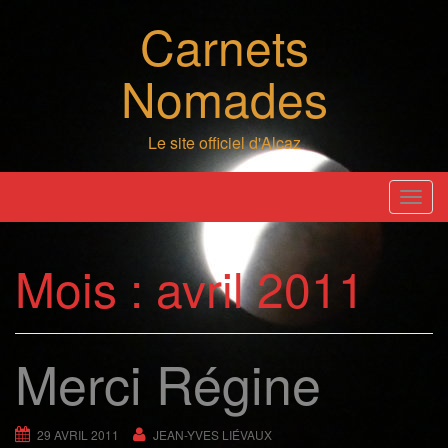
Skip
Carnets
to
content
Nomades
Le site officiel d'Alcaz
T
o
g
Mois :
avril 2011
g
l
e
n
Merci Régine
a
v
i
29 AVRIL 2011
JEAN-YVES LIÉVAUX