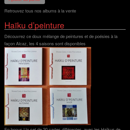
f
e
l
n
e
f
e
e
n
e
f
n
Retrouvez tous nos albums à la vente
ê
n
e
o
t
ê
n
u
r
t
ê
v
Haïku d’peinture
e
r
t
e
)
e
r
l
)
e
l
)
e
Découvrez ce doux mélange de peintures et de poésies à la
f
e
façon Alcaz, les 4 saisons sont disponibles
n
ê
t
r
e
)
En bonus Un set de 20 cartes différentes, avec les Haïkus de