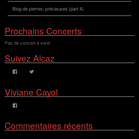
Blog de pierres, précieuses (part 4)
Prochains Concerts
Pas de concert à venir
Suivez Alcaz
Voir
Voir
le
le
profil
profil
de
de
Viviane Cayol
AlcazFR
alcazfr
sur
sur
Facebook
Twitter
Voir
le
profil
de
Commentaires récents
viviane.cayolalcaz
sur
Facebook