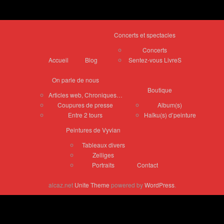
Concerts et spectacles
Concerts
Accueil
Blog
Sentez-vous LivreS
On parle de nous
Boutique
Articles web, Chroniques…
Coupures de presse
Album(s)
Entre 2 tours
Haïku(s) d’peinture
Peintures de Vyvian
Tableaux divers
Zelliges
Portraits
Contact
alcaz.net
Unite Theme
powered by
WordPress
.