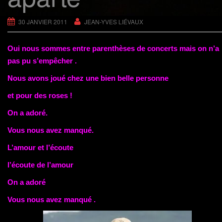
g
a
30 JANVIER 2011
JEAN-YVES LIÉVAUX
t
i
Oui nous sommes entre parenthèses de concerts mais on n’a
o
pas pu s’empêcher .
n
Nous avons joué chez une bien belle personne
et pour des roses !
On a adoré.
Vous nous avez manqué.
L’amour et l’écoute
l’écoute de l’amour
On a adoré
Vous nous avez manqué .