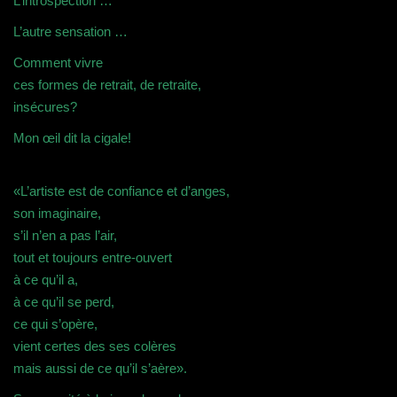
L’introspection …
r
t
ê
v
e
r
t
e
)
e
r
l
L’autre sensation …
)
e
l
)
e
f
Comment vivre
e
n
ces formes de retrait, de retraite,
ê
t
insécures?
r
e
)
Mon œil dit la cigale!
«L’artiste est de confiance et d’anges,
son imaginaire,
s’il n’en a pas l’air,
tout et toujours entre-ouvert
à ce qu’il a,
à ce qu’il se perd,
ce qui s’opère,
vient certes des ses colères
mais aussi de ce qu’il s’aère».