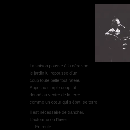
)
e
r
l
)
e
l
)
e
f
e
n
ê
t
r
e
)
La saison pousse à la déraison,
le jardin lui repousse d’un
coup toute pelle tout râteau.
Appel au simple coup tôt
donné au ventre de la terre
comme un cœur qui s’ébat, se terre .
Il est nécessaire de trancher.
L’automne ou l’hiver
… En route