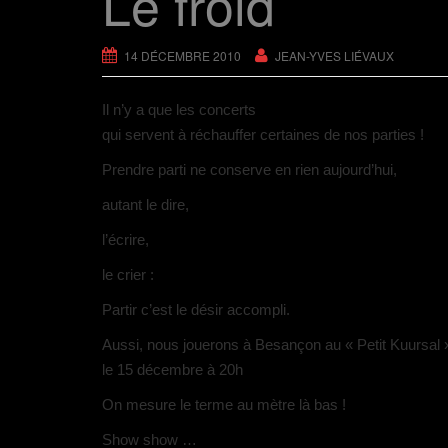
Le froid
u
u
u
l
o
r
r
r
i
u
T
F
P
e
v
w
a
i
n
r
i
c
n
p
e
14 DÉCEMBRE 2010
JEAN-YVES LIÉVAUX
t
e
t
a
d
t
b
e
r
a
e
o
r
e
n
r
o
e
-
s
Il n’y a que les concerts
(
k
s
m
u
o
(
t
a
n
qui servent à réchauffer certaines de nos parties !
u
o
(
i
e
v
u
o
l
n
r
v
u
à
o
Prendre parti ne conserve en rien aujourd’hui,
e
r
v
u
u
d
e
r
n
v
a
d
e
a
e
autant le dire,
n
a
d
m
l
s
n
a
i
l
u
s
n
(
e
l’écrire,
n
u
s
o
f
e
n
u
u
e
n
e
n
v
n
le crier :
o
n
e
r
ê
u
o
n
e
t
v
u
o
d
r
Partir c’est le désir accompli.
e
v
u
a
e
l
e
v
n
)
l
l
e
s
Aussi, nous jouerons à Besançon au « Petit Kuursal 
e
l
l
u
f
e
l
n
le 15 décembre à 20h
e
f
e
e
n
e
f
n
ê
n
e
o
On mesure le terme au mètre là bas !
t
ê
n
u
r
t
ê
v
e
r
t
e
Show show …