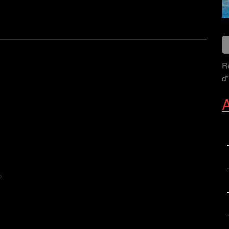
Re
d"
A
»