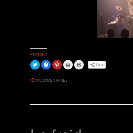
Partager :
C
C
C
C
C
Plus
l
l
l
l
l
i
i
i
i
i
q
q
q
q
q
u
u
u
u
u
3 COMMENTAIRES
e
e
e
e
e
z
z
z
r
r
p
p
p
p
p
o
o
o
o
o
u
u
u
u
u
r
r
r
r
r
p
p
p
e
i
a
a
a
n
m
r
r
r
v
p
t
t
t
o
r
a
a
a
y
i
g
g
g
e
m
e
e
e
r
e
r
r
r
u
r
s
s
s
n
(