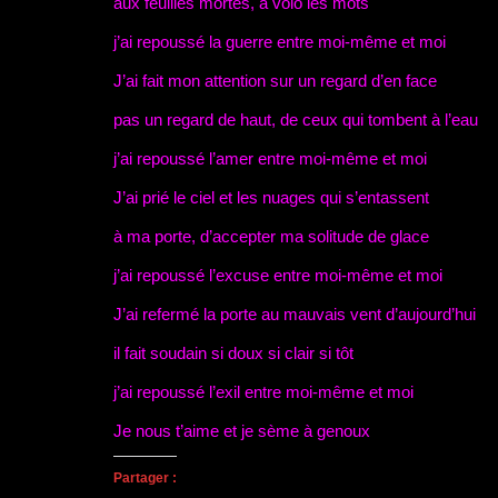
aux feuilles mortes, à volo les mots
r
v
u
à
o
e
r
v
u
u
d
e
r
n
v
j’ai repoussé la guerre entre moi-même et moi
a
d
e
a
e
n
a
d
m
l
s
n
a
i
l
J’ai fait mon attention sur un regard d’en face
u
s
n
(
e
n
u
s
o
f
e
n
u
u
e
pas un regard de haut, de ceux qui tombent à l’eau
n
e
n
v
n
o
n
e
r
ê
j’ai repoussé l’amer entre moi-même et moi
u
o
n
e
t
v
u
o
d
r
e
v
u
a
e
J’ai prié le ciel et les nuages qui s’entassent
l
e
v
n
)
l
l
e
s
e
l
l
u
à ma porte, d’accepter ma solitude de glace
f
e
l
n
e
f
e
e
n
e
f
n
j’ai repoussé l’excuse entre moi-même et moi
ê
n
e
o
t
ê
n
u
r
t
ê
v
J’ai refermé la porte au mauvais vent d’aujourd’hui
e
r
t
e
)
e
r
l
)
e
l
il fait soudain si doux si clair si tôt
)
e
f
e
j’ai repoussé l’exil entre moi-même et moi
n
ê
t
Je nous t’aime et je sème à genoux
r
e
)
Partager :