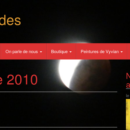
des
On parle de nous
Boutique
Peintures de Vyvian
e 2010
N
le