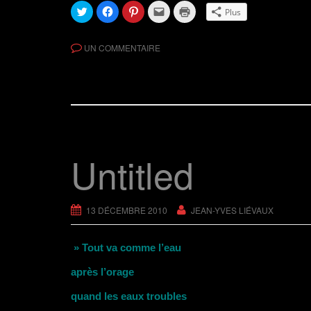
C
C
C
C
C
Plus
l
l
l
l
l
i
i
i
i
i
q
q
q
q
q
u
u
u
u
u
UN COMMENTAIRE
e
e
e
e
e
z
z
z
r
r
p
p
p
p
p
o
o
o
o
o
u
u
u
u
u
r
r
r
r
r
p
p
p
e
i
a
a
a
n
m
r
r
r
v
p
t
t
t
o
r
a
a
a
y
i
g
g
g
e
m
e
e
e
r
e
Untitled
r
r
r
u
r
s
s
s
n
(
u
u
u
l
o
r
r
r
i
u
T
F
P
e
v
w
a
i
n
r
i
c
n
p
e
13 DÉCEMBRE 2010
JEAN-YVES LIÉVAUX
t
e
t
a
d
t
b
e
r
a
e
o
r
e
n
r
o
e
-
s
» Tout va comme l’eau
(
k
s
m
u
o
(
t
a
n
u
o
(
i
e
après l’orage
v
u
o
l
n
r
v
u
à
o
e
r
v
u
u
quand les eaux troubles
d
e
r
n
v
a
d
e
a
e