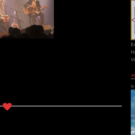
En
Ha
Vi
«
le