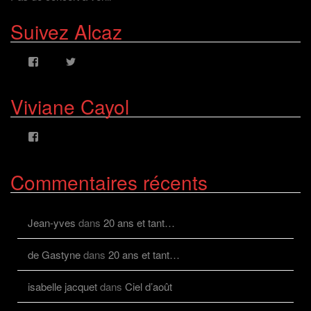
Suivez Alcaz
Voir
Voir
le
le
profil
profil
de
de
Viviane Cayol
AlcazFR
alcazfr
sur
sur
Facebook
Twitter
Voir
le
profil
de
Commentaires récents
viviane.cayolalcaz
sur
Facebook
Jean-yves
dans
20 ans et tant…
de Gastyne
dans
20 ans et tant…
isabelle jacquet
dans
Ciel d’août