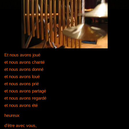
g
a
t
i
o
n
Et nous avons joué
et nous avons chanté
et nous avons donné
et nous avons loué
et nous avons prié
et nous avons partagé
et nous avons regardé
et nous avons été
heureux
d’être avec vous,