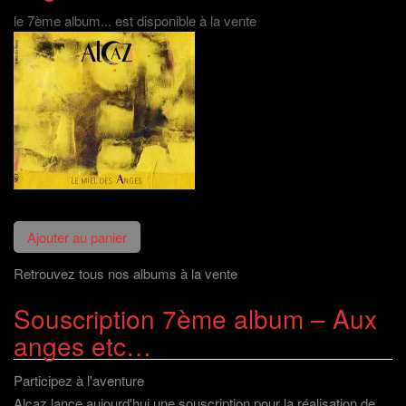
e
)
le 7ème album... est disponible à la vente
Retrouvez tous nos albums à la vente
Souscription 7ème album – Aux
anges etc…
Participez à l'aventure
Alcaz lance aujourd'hui une souscription pour la réalisation de