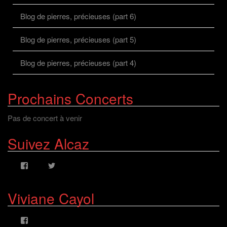
Blog de pierres, précieuses (part 6)
Blog de pierres, précieuses (part 5)
Blog de pierres, précieuses (part 4)
Prochains Concerts
Pas de concert à venir
Suivez Alcaz
Voir
Voir
le
le
profil
profil
de
de
Viviane Cayol
AlcazFR
alcazfr
sur
sur
Facebook
Twitter
Voir