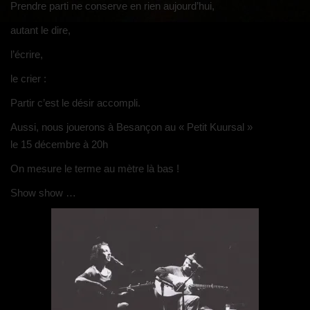
g
Prendre parti ne conserve en rien aujourd’hui,
a
autant le dire,
t
i
l’écrire,
o
le crier :
n
Partir c’est le désir accompli.
Aussi, nous jouerons à Besançon au « Petit Kuursal »
le 15 décembre à 20h
On mesure le terme au mètre là bas !
Show show …