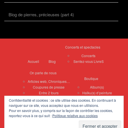
Blog de pierres, précieuses (part 4)
Concerts et spectacles
Concerts
Accueil
Blog
Sentez-vous LivreS
On parle de nous
Boutique
Articles web, Chroniques…
Coupures de presse
Album(s)
Entre 2 tours
Haïku(s) d’peinture
Confidentialité et cookies : ce site utilise des cookies. En continuant à
Peintures de Vyvian
naviguer sur ce site, vous acceptez que nous en utilisions.
Tableaux divers
Pour en savoir plus, y compris sur la façon de contrôler les cookies,
reportez-vous à ce qui suit :
Politique relative aux cookies
Zelliges
Portraits
Contact