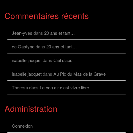
le
profil
de
Commentaires récents
viviane.cayolalcaz
sur
Facebook
Jean-yves
dans
20 ans et tant…
de Gastyne
dans
20 ans et tant…
isabelle jacquet
dans
Ciel d’août
isabelle jacquet
dans
Au Pic du Mas de la Grave
Theresa
dans
Le bon air c’est vivre libre
Administration
Connexion