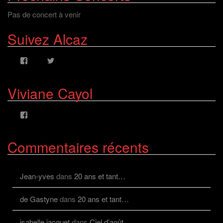
Pas de concert à venir
Suivez Alcaz
Voir
Voir
le
le
profil
profil
de
de
Viviane Cayol
AlcazFR
alcazfr
sur
sur
Facebook
Twitter
Voir
le
profil
de
Commentaires récents
viviane.cayolalcaz
sur
Facebook
Jean-yves
dans
20 ans et tant…
de Gastyne
dans
20 ans et tant…
isabelle jacquet
dans
Ciel d’août