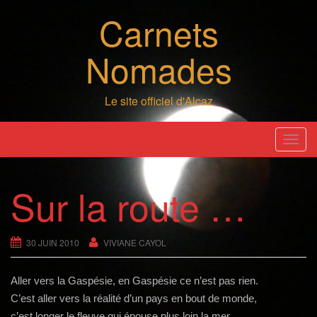
Skip
Carnets
to
content
Nomades
Le site officiel d'Alcaz
T
o
g
Sur la route …
g
l
e
30 JUIN 2010
VIVIANE CAYOL
n
a
Aller vers la Gaspésie, en Gaspésie ce n’est pas rien.
v
C’est aller vers la réalité d’un pays en bout de monde,
i
c’est longer le fleuve qui épouse plus loin la mer,