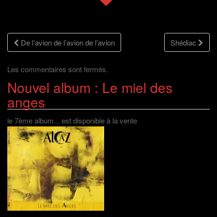
f
e
l
n
e
f
e
e
n
e
f
n
ê
n
e
o
t
ê
n
u
r
t
ê
v
Navigation
e
r
t
e
De l’avion de l’avion de l’avion
)
e
r
l
Shédiac
)
e
l
)
e
des
f
e
Les commentaires sont fermés.
n
ê
Nouvel album : Le miel des
t
articles
r
e
anges
)
le 7ème album... est disponible à la vente