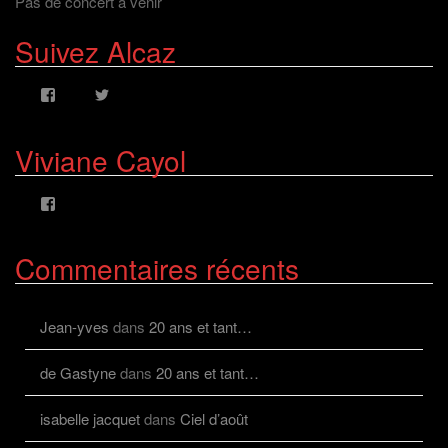
Pas de concert à venir
Suivez Alcaz
Voir
Voir
le
le
profil
profil
de
de
Viviane Cayol
AlcazFR
alcazfr
sur
sur
Facebook
Twitter
Voir
le
profil
de
Commentaires récents
viviane.cayolalcaz
sur
Facebook
Jean-yves
dans
20 ans et tant…
de Gastyne
dans
20 ans et tant…
isabelle jacquet
dans
Ciel d’août