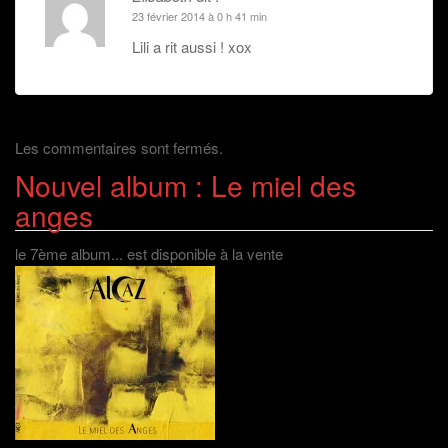
23 février 2014 à 0 h 41 min
Lili a rit aussi ! xox
Les commentaires sont fermés.
Nouvel album : Le miel des
anges
le 7ème album... est disponible à la vente