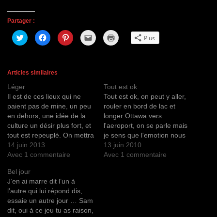
Partager :
C
C
C
C
C
Plus
l
l
l
l
l
i
i
i
i
i
q
q
q
q
q
u
u
u
u
u
e
e
e
e
e
z
z
z
r
r
Articles similaires
p
p
p
p
p
o
o
o
o
o
Léger
Tout est ok
u
u
u
u
u
r
r
r
r
r
Il est de ces lieux qui ne
Tout est ok, on peut y aller,
p
p
p
e
i
a
a
a
n
m
paient pas de mine, un peu
rouler en bord de lac et
r
r
r
v
p
en dehors, une idée de la
longer Ottawa vers
t
t
t
o
r
a
a
a
y
i
culture un désir plus fort, et
l'aeroport, on se parle mais
g
g
g
e
m
e
e
e
r
e
tout est repeuplé. On mettra
je sens que l'emotion nous
r
r
r
u
r
plusieurs embouteillages
14 juin 2013
deborde les uns les autres.
13 juin 2010
s
s
s
n
(
u
u
u
l
o
avant d'arriver à St jean de
Avec 1 commentaire
Que dire on va se separer
Avec 1 commentaire
r
r
r
i
u
T
F
P
e
v
Matha, une place incroyable
la, on promet de se revoir,
w
a
i
n
r
Bel jour
où jouer. Le Crapo... L'ex
et on se reverra c'est
i
c
n
p
e
J’en ai marre dit l’un à
t
e
t
a
d
Clavier de Beau…
evident On…
t
b
e
r
a
l’autre qui lui répond dis,
e
o
r
e
n
r
o
e
-
s
essaie un autre jour … Sam
(
k
s
m
u
dit, oui à ce jeu tu as raison,
o
(
t
a
n
u
o
(
i
e