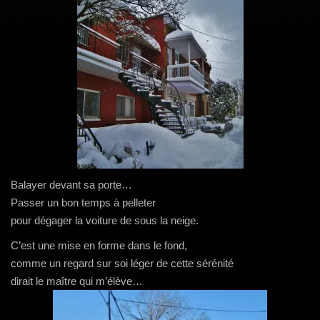
g
a
t
i
o
n
Balayer devant sa porte…
Passer un bon temps à pelleter
pour dégager la voiture de sous la neige.
C’est une mise en forme dans le fond,
comme un regard sur soi léger de cette sérénité
dirait le maître qui m’élève…