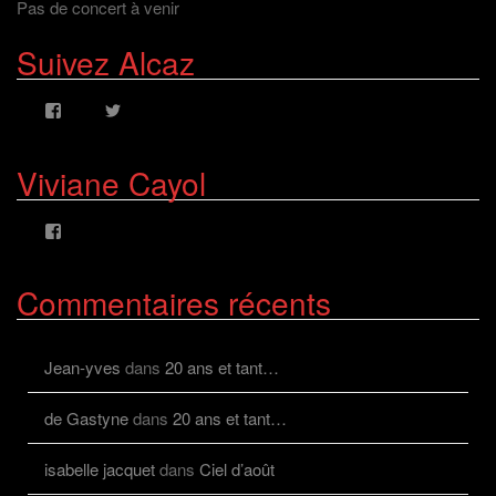
Pas de concert à venir
Suivez Alcaz
Voir
Voir
le
le
profil
profil
de
de
Viviane Cayol
AlcazFR
alcazfr
sur
sur
Facebook
Twitter
Voir
le
profil
de
Commentaires récents
viviane.cayolalcaz
sur
Facebook
Jean-yves
dans
20 ans et tant…
de Gastyne
dans
20 ans et tant…
isabelle jacquet
dans
Ciel d’août